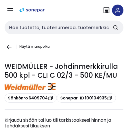
Siirry
Siirry
navigointiin
sisältöön
Haku
Näytä murupolku
WEIDMÜLLER - Johdinmerkkirulla
500 kpl - CLI C 02/3 - 500 KE/MU
Kopioi
Kopioi
Sähkönro 6409704
Sonepar-ID 100104935
Kirjaudu sisään tai luo tili tarkistaaksesi hinnan ja
tehdäksesi tilauksen