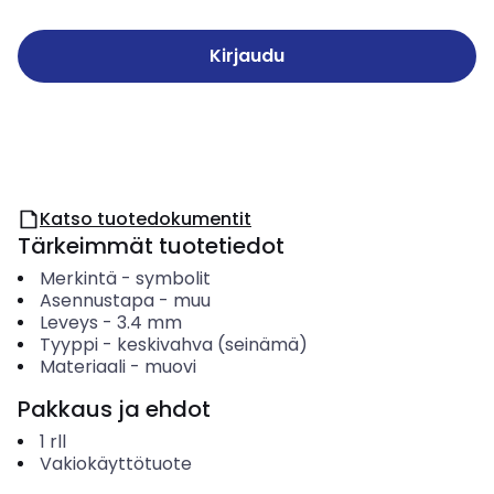
Kirjaudu
Katso tuotedokumentit
Tärkeimmät tuotetiedot
Merkintä
-
symbolit
Asennustapa
-
muu
Leveys
-
3.4
mm
Tyyppi
-
keskivahva (seinämä)
Materiaali
-
muovi
Pakkaus ja ehdot
1
rll
Vakiokäyttötuote