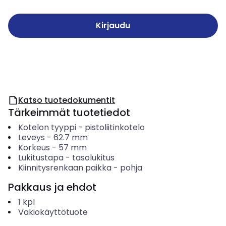
Kirjaudu
Katso tuotedokumentit
Tärkeimmät tuotetiedot
Kotelon tyyppi
-
pistoliitinkotelo
Leveys
-
62.7
mm
Korkeus
-
57
mm
Lukitustapa
-
tasolukitus
Kiinnitysrenkaan paikka
-
pohja
Pakkaus ja ehdot
1
kpl
Vakiokäyttötuote