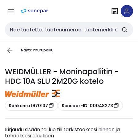
Siirry
Siirry
navigointiin
sisältöön
Haku
Näytä murupolku
WEIDMÜLLER - Moninapaliitin -
HDC 10A SLU 2M20G kotelo
Kopioi
Kopioi
Sähkönro 1970137
Sonepar-ID 100048273
Kirjaudu sisään tai luo tili tarkistaaksesi hinnan ja
tehdäksesi tilauksen