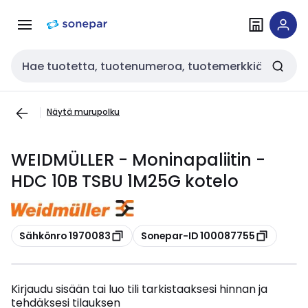
Siirry
Siirry
navigointiin
sisältöön
Haku
Näytä murupolku
WEIDMÜLLER - Moninapaliitin -
HDC 10B TSBU 1M25G kotelo
Kopioi
Kopioi
Sähkönro 1970083
Sonepar-ID 100087755
Kirjaudu sisään tai luo tili tarkistaaksesi hinnan ja
tehdäksesi tilauksen