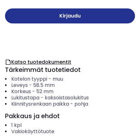
Kirjaudu
Katso tuotedokumentit
Tärkeimmät tuotetiedot
Kotelon tyyppi
-
muu
Leveys
-
58.5
mm
Korkeus
-
52
mm
Lukitustapa
-
kaksoistasolukitus
Kiinnitysrenkaan paikka
-
pohja
Pakkaus ja ehdot
1
kpl
Vakiokäyttötuote