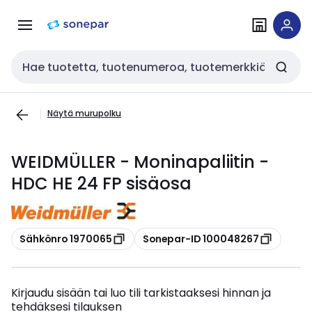
Siirry
Siirry
navigointiin
sisältöön
Haku
Näytä murupolku
WEIDMÜLLER - Moninapaliitin -
HDC HE 24 FP sisäosa
Kopioi
Kopioi
Sähkönro 1970065
Sonepar-ID 100048267
Kirjaudu sisään tai luo tili tarkistaaksesi hinnan ja
tehdäksesi tilauksen