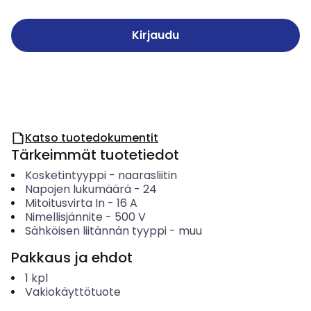
Kirjaudu
Katso tuotedokumentit
Tärkeimmät tuotetiedot
Kosketintyyppi
-
naarasliitin
Napojen lukumäärä
-
24
Mitoitusvirta In
-
16
A
Nimellisjännite
-
500
V
Sähköisen liitännän tyyppi
-
muu
Pakkaus ja ehdot
1
kpl
Vakiokäyttötuote