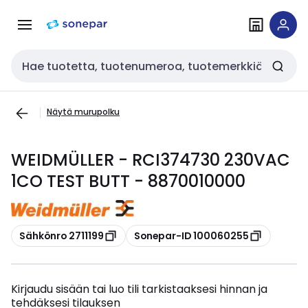
Siirry
Siirry
navigointiin
sisältöön
Haku
Näytä murupolku
WEIDMÜLLER - RCI374730 230VAC
1CO TEST BUTT - 8870010000
Kopioi
Kopioi
Sähkönro 2711199
Sonepar-ID 100060255
Kirjaudu sisään tai luo tili tarkistaaksesi hinnan ja
tehdäksesi tilauksen