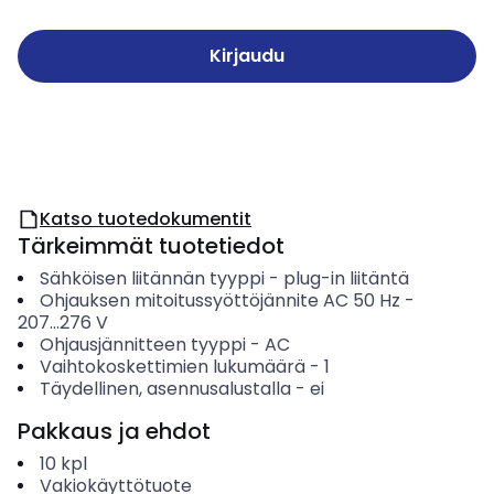
Kirjaudu
Katso tuotedokumentit
Tärkeimmät tuotetiedot
Sähköisen liitännän tyyppi
-
plug-in liitäntä
Ohjauksen mitoitussyöttöjännite AC 50 Hz
-
207...276
V
Ohjausjännitteen tyyppi
-
AC
Vaihtokoskettimien lukumäärä
-
1
Täydellinen, asennusalustalla
-
ei
Pakkaus ja ehdot
10
kpl
Vakiokäyttötuote