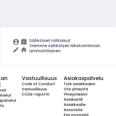
Sähköiset ratkaisut
Olemme sähköisen liiketoiminnan
ammattilainen
kan
Vastuullisuus
Asiakaspalvelu
t
Code of Conduct
Tule asiakkaaksi
Vastuullisuus
Ota yhteyttä
avat
CO2e-raportti
Yhteystiedot
lvelut
Asiakastili
ipalvelut
Asiakkaalle
to
Associate
Etsi myymälä