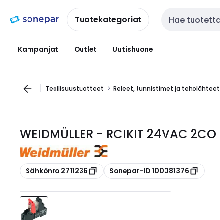
Siirry
Siirry
navigointiin
sisältöön
Tuotekategoriat
Haku
Kampanjat
Outlet
Uutishuone
Teollisuustuotteet
Releet, tunnistimet ja teholähteet
WEIDMÜLLER - RCIKIT 24VAC 2CO 
Kopioi
Kopioi
Sähkönro 2711236
Sonepar-ID 100081376