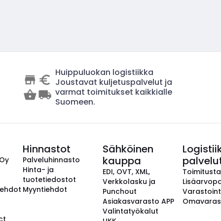
Huippuluokan logistiikka
Joustavat kuljetuspalvelut ja
varmat toimitukset kaikkialle
Suomeen.
Hinnastot
Sähköinen
Logistii
kauppa
palvelu
 Oy
Palveluhinnasto
Hinta- ja
EDI, OVT, XML,
Toimitust
tuotetiedostot
Verkkolasku ja
Lisäarvopa
aehdot
Myyntiehdot
Punchout
Varastoint
Asiakasvarasto APP
Omavaras
Valintatyökalut
ct