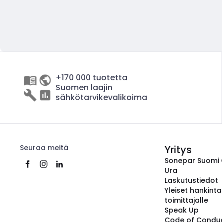
+170 000 tuotetta
Suomen laajin
sähkötarvikevalikoima
Seuraa meitä
Yritys
Sonepar Suomi
Ura
Laskutustiedot
Yleiset hankint
toimittajalle
Speak Up
Code of Condu