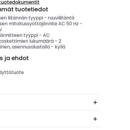
tuotedokumentit
mmät tuotetiedot
en liitännän tyyppi
-
ruuviliitäntä
sen mitoitussyöttöjännite AC 50 Hz
-
V
jännitteen tyyppi
-
AC
koskettimien lukumäärä
-
2
inen, asennusalustalla
-
kyllä
s ja ehdot
äyttötuote