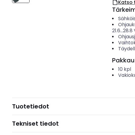
Katso 
Tärkei
Sähköis
Ohjauk
21.6...28.8
Ohjaus
Vaihto
Täydell
Pakkau
10
kpl
Vakiok
Tuotetiedot
Tekniset tiedot