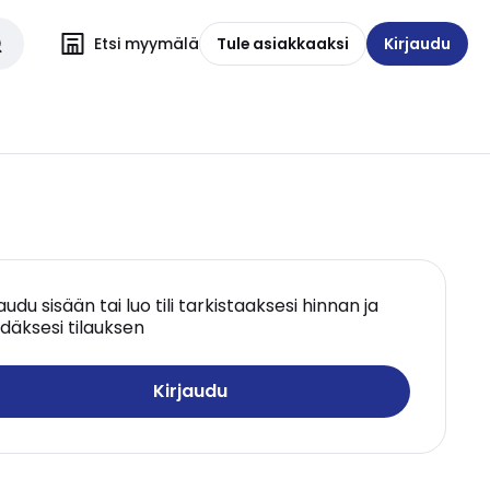
Etsi myymälä
Tule asiakkaaksi
Kirjaudu
jaudu sisään tai luo tili tarkistaaksesi hinnan ja
däksesi tilauksen
Kirjaudu