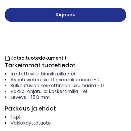
Kirjaudu
Katso tuotedokumentit
Tärkeimmät tuotetiedot
Irrotettavilla kiinnikkeillä
-
ei
Avautuvien koskettimien lukumäärä
-
0
Sulkeutuvien koskettimien lukumäärä
-
0
Pakko-ohjatuilla koskettimilla
-
ei
Leveys
-
15.8
mm
Pakkaus ja ehdot
1
kpl
Vakiokäyttötuote