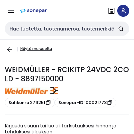
Siirry
Siirry
navigointiin
sisältöön
Haku
Näytä murupolku
WEIDMÜLLER - RCIKITP 24VDC 2CO
LD - 8897150000
Kopioi
Kopioi
Sähkönro 2711251
Sonepar-ID 100021773
Kirjaudu sisään tai luo tili tarkistaaksesi hinnan ja
tehdäksesi tilauksen