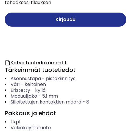
tehdäksesi tilauksen
Kirjaudu
Katso tuotedokumentit
Tärkeimmät tuotetiedot
Asennustapa
-
pistokiinnitys
Väri
-
keltainen
Eristetty
-
kyllä
Moduulijako
-
5.1
mm
Silloitettujen kontaktien määrä
-
8
Pakkaus ja ehdot
1
kpl
Vakiokäyttötuote