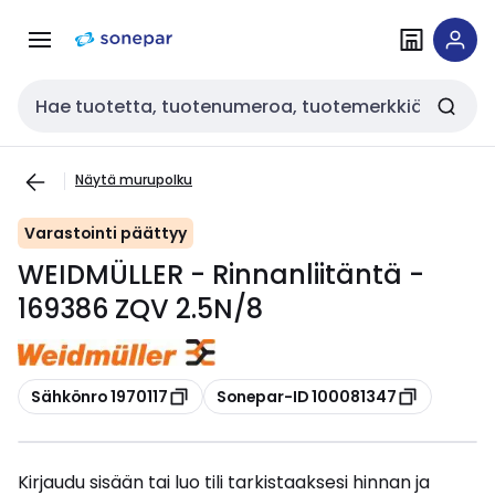
Siirry
Siirry
navigointiin
sisältöön
Haku
Näytä murupolku
Varastointi päättyy
WEIDMÜLLER - Rinnanliitäntä -
169386 ZQV 2.5N/8
Kopioi
Kopioi
Sähkönro 1970117
Sonepar-ID 100081347
Kirjaudu sisään tai luo tili tarkistaaksesi hinnan ja