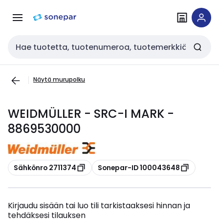
Siirry
Siirry
navigointiin
sisältöön
Haku
Näytä murupolku
WEIDMÜLLER - SRC-I MARK -
8869530000
Kopioi
Kopioi
Sähkönro 2711374
Sonepar-ID 100043648
Kirjaudu sisään tai luo tili tarkistaaksesi hinnan ja
tehdäksesi tilauksen