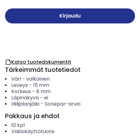
Kirjaudu
Katso tuotedokumentit
Tärkeimmät tuotetiedot
Väri
-
valkoinen
Leveys
-
15
mm
Korkeus
-
8
mm
Läpinäkyvä
-
ei
Hiilijalanjälki
-
Sonepar-arvio
Pakkaus ja ehdot
10
kpl
Vakiokäyttötuote