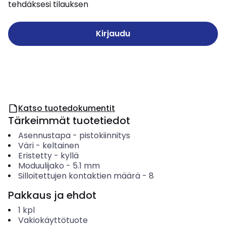
tehdäksesi tilauksen
Kirjaudu
Katso tuotedokumentit
Tärkeimmät tuotetiedot
Asennustapa
-
pistokiinnitys
Väri
-
keltainen
Eristetty
-
kyllä
Moduulijako
-
5.1
mm
Silloitettujen kontaktien määrä
-
8
Pakkaus ja ehdot
1
kpl
Vakiokäyttötuote