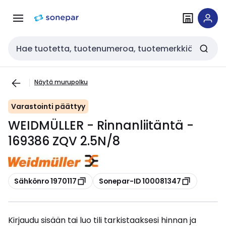
Siirry
Siirry
navigointiin
sisältöön
Haku
Näytä murupolku
Varastointi päättyy
WEIDMÜLLER - Rinnanliitäntä -
169386 ZQV 2.5N/8
Kopioi
Kopioi
Sähkönro 1970117
Sonepar-ID 100081347
Kirjaudu sisään tai luo tili tarkistaaksesi hinnan ja