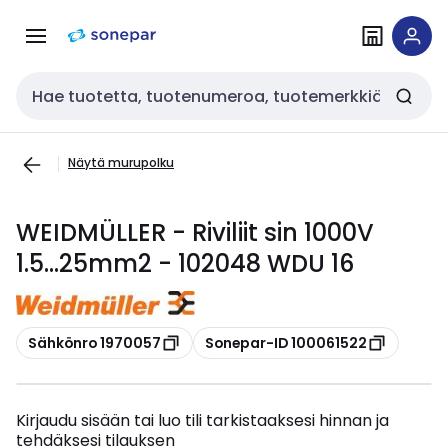
Siirry
Siirry
navigointiin
sisältöön
Haku
Näytä murupolku
WEIDMÜLLER - Riviliit sin 1000V
1.5...25mm2 - 102048 WDU 16
Kopioi
Kopioi
Sähkönro 1970057
Sonepar-ID 100061522
Kirjaudu sisään tai luo tili tarkistaaksesi hinnan ja
tehdäksesi tilauksen