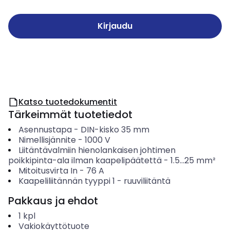
Kirjaudu
Katso tuotedokumentit
Tärkeimmät tuotetiedot
Asennustapa
-
DIN-kisko 35 mm
Nimellisjännite
-
1000
V
Liitäntävalmiin hienolankaisen johtimen
poikkipinta-ala ilman kaapelipäätettä
-
1.5...25
mm²
Mitoitusvirta In
-
76
A
Kaapeliliitännän tyyppi 1
-
ruuviliitäntä
Pakkaus ja ehdot
1
kpl
Vakiokäyttötuote