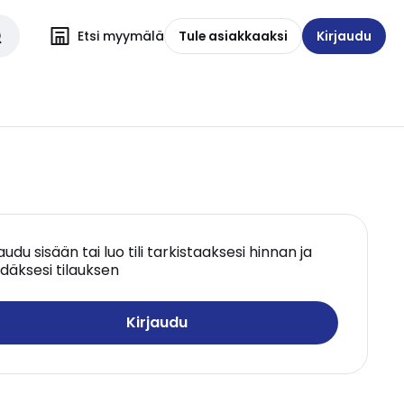
Etsi myymälä
Tule asiakkaaksi
Kirjaudu
jaudu sisään tai luo tili tarkistaaksesi hinnan ja
däksesi tilauksen
Kirjaudu