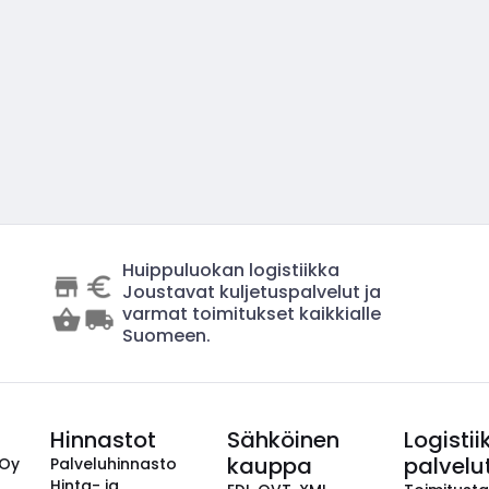
Huippuluokan logistiikka
Joustavat kuljetuspalvelut ja
varmat toimitukset kaikkialle
Suomeen.
Hinnastot
Sähköinen
Logistii
kauppa
palvelu
 Oy
Palveluhinnasto
Hinta- ja