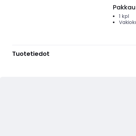
Pakkau
1
kpl
Vakiok
Tuotetiedot