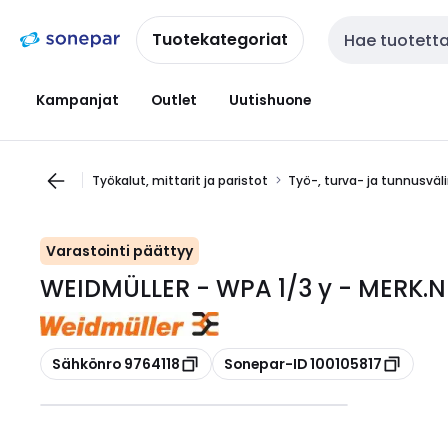
Siirry
Siirry
navigointiin
sisältöön
Tuotekategoriat
Haku
Kampanjat
Outlet
Uutishuone
Työkalut, mittarit ja paristot
Työ-, turva- ja tunnusväl
Varastointi päättyy
WEIDMÜLLER - WPA 1/3 y - MERK.N
Kopioi
Kopioi
Sähkönro 9764118
Sonepar-ID 100105817