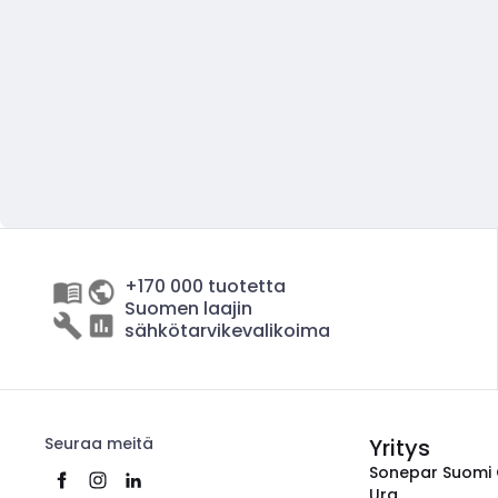
+170 000 tuotetta
Suomen laajin
sähkötarvikevalikoima
Seuraa meitä
Yritys
Sonepar Suomi
Ura