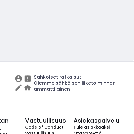
Sähköiset ratkaisut
Olemme sähköisen liiketoiminnan
ammattilainen
kan
Vastuullisuus
Asiakaspalvelu
t
Code of Conduct
Tule asiakkaaksi
Vastuullisuus
Ota yhteyttä