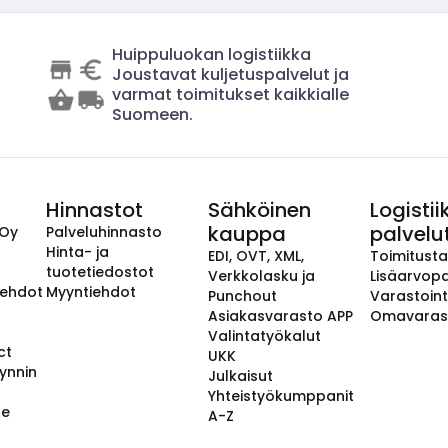
Huippuluokan logistiikka
Joustavat kuljetuspalvelut ja
varmat toimitukset kaikkialle
Suomeen.
Hinnastot
Sähköinen
Logistii
kauppa
palvelu
 Oy
Palveluhinnasto
Hinta- ja
EDI, OVT, XML,
Toimitust
tuotetiedostot
Verkkolasku ja
Lisäarvopa
aehdot
Myyntiehdot
Punchout
Varastoint
Asiakasvarasto APP
Omavaras
Valintatyökalut
ct
UKK
ynnin
Julkaisut
Yhteistyökumppanit
se
A-Z