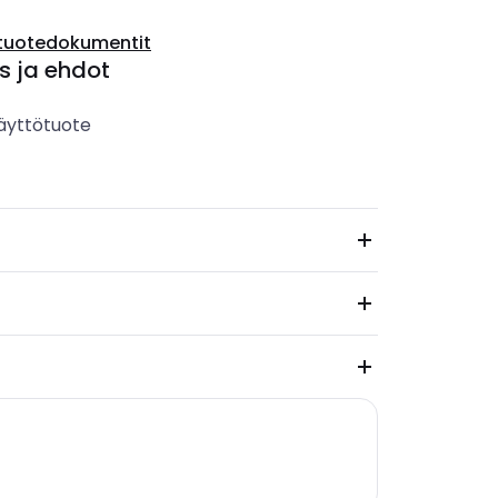
tuotedokumentit
s ja ehdot
äyttötuote