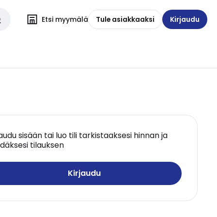
Etsi myymälä
Tule asiakkaaksi
Kirjaudu
jaudu sisään tai luo tili tarkistaaksesi hinnan ja
däksesi tilauksen
Kirjaudu