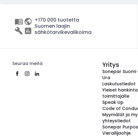
+170 000 tuotetta
Suomen laajin
sähkötarvikevalikoima
Seuraa meitä
Yritys
Sonepar Suomi
Ura
Laskutustiedot
Yleiset hankint
toimittajalle
Speak Up
Code of Condu
Myymälät ja my
yhteystiedot
Sonepar Purpo
Vierailijaohje