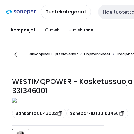
Siirry
Siirry
navigointiin
sisältöön
Tuotekategoriat
Haku
Kampanjat
Outlet
Uutishuone
Sähkönjakelu- ja televerkot
Linjatarvikkeet
Ilmajohto
WESTIMQPOWER - Kosketussuoja 2-
331346001
Kopioi
Kopioi
Sähkönro 5043022
Sonepar-ID 100103456