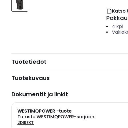
Katso 
Pakkau
4
kpl
Vakiok
Tuotetiedot
Tuotekuvaus
Dokumentit ja linkit
WESTIMQPOWER -tuote
Tutustu WESTIMQPOWER-sarjaan
2DIREKT