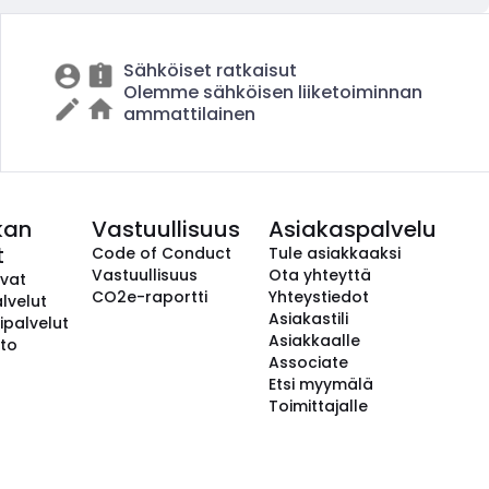
Sähköiset ratkaisut
Olemme sähköisen liiketoiminnan
ammattilainen
kan
Vastuullisuus
Asiakaspalvelu
t
Code of Conduct
Tule asiakkaaksi
Vastuullisuus
Ota yhteyttä
avat
CO2e-raportti
Yhteystiedot
lvelut
Asiakastili
ipalvelut
Asiakkaalle
to
Associate
Etsi myymälä
Toimittajalle