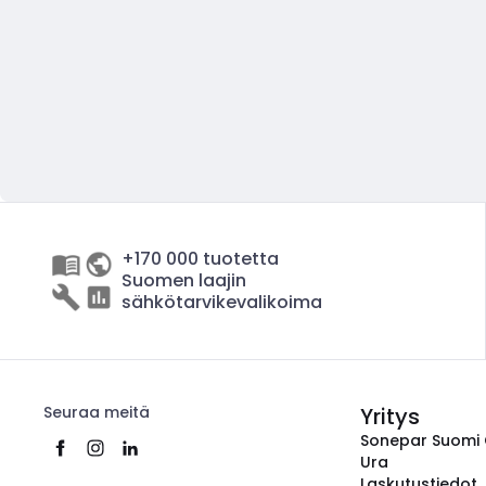
+170 000 tuotetta
Suomen laajin
sähkötarvikevalikoima
Seuraa meitä
Yritys
Sonepar Suomi
Ura
Laskutustiedot