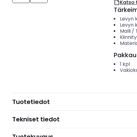
Katso 
Tärkei
Levyn 
Levyn 
Malli /
Kiinnit
Materia
Pakkau
1
kpl
Vakiok
Tuotetiedot
Tekniset tiedot
Tuotekuvaus