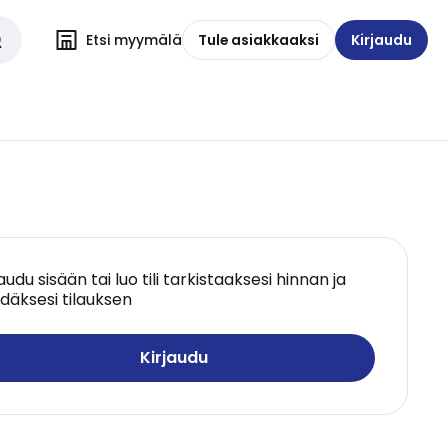
Etsi myymälä
Tule asiakkaaksi
Kirjaudu
jaudu sisään tai luo tili tarkistaaksesi hinnan ja
däksesi tilauksen
Kirjaudu