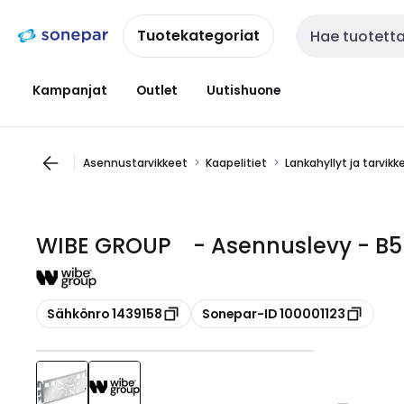
Siirry
Siirry
navigointiin
sisältöön
Tuotekategoriat
Haku
Kampanjat
Outlet
Uutishuone
Asennustarvikkeet
Kaapelitiet
Lankahyllyt ja tarvikk
WIBE GROUP - Asennuslevy - B5 re
Kopioi
Kopioi
Sähkönro 1439158
Sonepar-ID 100001123