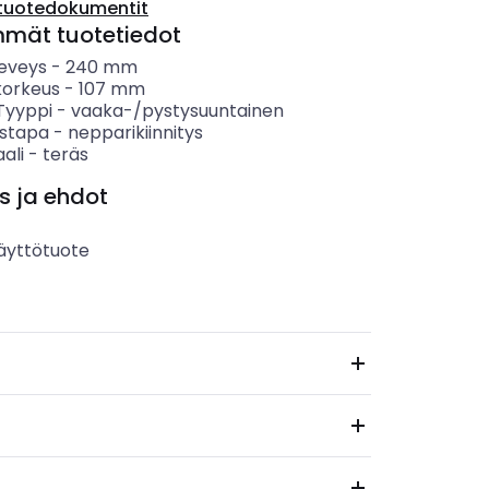
tuotedokumentit
mmät tuotetiedot
leveys
-
240
mm
korkeus
-
107
mm
 Tyyppi
-
vaaka-/pystysuuntainen
ystapa
-
nepparikiinnitys
ali
-
teräs
s ja ehdot
äyttötuote