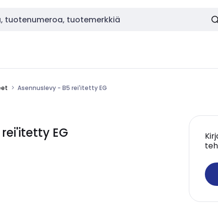
eet
Asennuslevy - B5 rei'itetty EG
i'itetty EG
Kir
teh