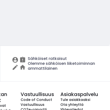
Sähköiset ratkaisut
Olemme sähköisen liiketoiminnan
ammattilainen
kan
Vastuullisuus
Asiakaspalvelu
t
Code of Conduct
Tule asiakkaaksi
Vastuullisuus
Ota yhteyttä
avat
CO2e-raportti
Yhteystiedot