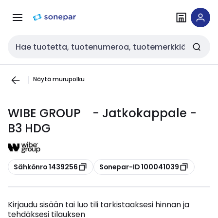
Siirry
Siirry
navigointiin
sisältöön
Haku
Näytä murupolku
WIBE GROUP - Jatkokappale -
B3 HDG
Kopioi
Kopioi
Sähkönro 1439256
Sonepar-ID 100041039
Kirjaudu sisään tai luo tili tarkistaaksesi hinnan ja
tehdäksesi tilauksen