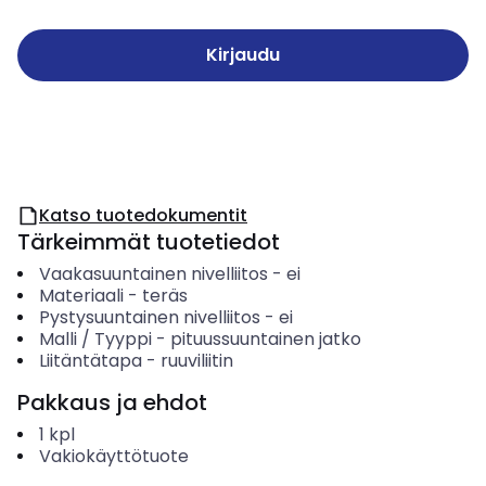
Kirjaudu
Katso tuotedokumentit
Tärkeimmät tuotetiedot
Vaakasuuntainen nivelliitos
-
ei
Materiaali
-
teräs
Pystysuuntainen nivelliitos
-
ei
Malli / Tyyppi
-
pituussuuntainen jatko
Liitäntätapa
-
ruuviliitin
Pakkaus ja ehdot
1
kpl
Vakiokäyttötuote