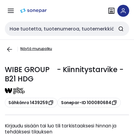
Siirry
Siirry
navigointiin
sisältöön
Haku
Näytä murupolku
WIBE GROUP - Kiinnitystarvike -
B21 HDG
Kopioi
Kopioi
Sähkönro 1439259
Sonepar-ID 100080684
Kirjaudu sisään tai luo tili tarkistaaksesi hinnan ja
tehdäksesi tilauksen