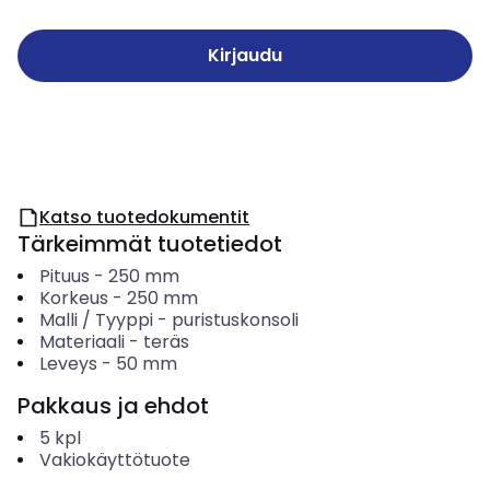
Kirjaudu
Katso tuotedokumentit
Tärkeimmät tuotetiedot
Pituus
-
250
mm
Korkeus
-
250
mm
Malli / Tyyppi
-
puristuskonsoli
Materiaali
-
teräs
Leveys
-
50
mm
Pakkaus ja ehdot
5
kpl
Vakiokäyttötuote