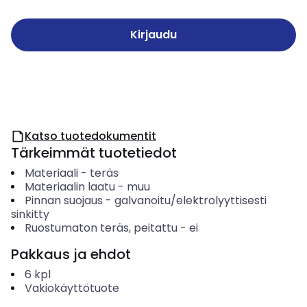
Kirjaudu
Katso tuotedokumentit
Tärkeimmät tuotetiedot
Materiaali
-
teräs
Materiaalin laatu
-
muu
Pinnan suojaus
-
galvanoitu/elektrolyyttisesti
sinkitty
Ruostumaton teräs, peitattu
-
ei
Pakkaus ja ehdot
6
kpl
Vakiokäyttötuote