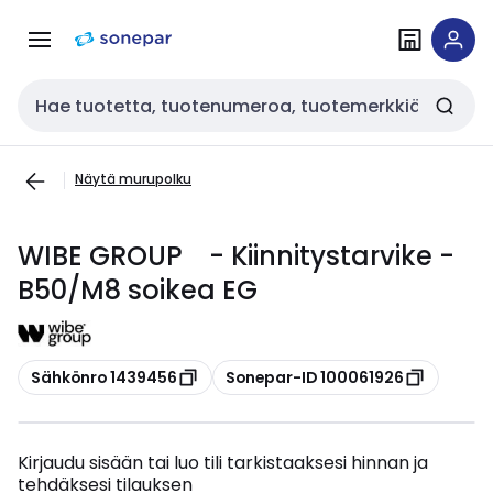
Siirry
Siirry
navigointiin
sisältöön
Haku
Näytä murupolku
WIBE GROUP - Kiinnitystarvike -
B50/M8 soikea EG
Kopioi
Kopioi
Sähkönro 1439456
Sonepar-ID 100061926
Kirjaudu sisään tai luo tili tarkistaaksesi hinnan ja
tehdäksesi tilauksen