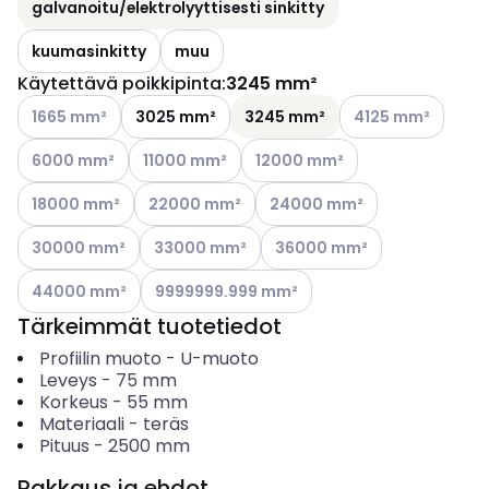
galvanoitu/elektrolyyttisesti sinkitty
kuumasinkitty
muu
Käytettävä poikkipinta
:
3245 mm²
Katso käytettävissä olevat vaihtoehdot
Katso käytettäviss
1665 mm²
3025 mm²
3245 mm²
4125 mm²
Katso käytettävissä olevat vaihtoehdot
Katso käytettävissä olevat vaihtoehdot
Katso käytettävissä olevat vaih
6000 mm²
11000 mm²
12000 mm²
Katso käytettävissä olevat vaihtoehdot
Katso käytettävissä olevat vaihtoehdot
Katso käytettävissä olevat va
18000 mm²
22000 mm²
24000 mm²
Katso käytettävissä olevat vaihtoehdot
Katso käytettävissä olevat vaihtoehdot
Katso käytettävissä olevat v
30000 mm²
33000 mm²
36000 mm²
Katso käytettävissä olevat vaihtoehdot
Katso käytettävissä olevat vaihtoehdot
44000 mm²
9999999.999 mm²
Tärkeimmät tuotetiedot
Profiilin muoto
-
U-muoto
Leveys
-
75
mm
Korkeus
-
55
mm
Materiaali
-
teräs
Pituus
-
2500
mm
Pakkaus ja ehdot