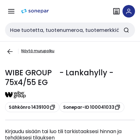
Siirry
Siirry
navigointiin
sisältöön
Haku
Näytä murupolku
WIBE GROUP - Lankahylly -
75x4/55 EG
Kopioi
Kopioi
Sähkönro 1439100
Sonepar-ID 100041033
Kirjaudu sisään tai luo tili tarkistaaksesi hinnan ja
tehdäksesi tilauksen