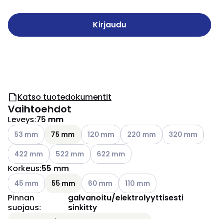
Kirjaudu
Katso tuotedokumentit
Vaihtoehdot
Leveys
:
75 mm
Katso käytettävissä olevat vaihtoehdot
Katso käytettävissä olevat vaihtoehdot
Katso käytettävissä olevat 
Katso käytettävi
53 mm
75 mm
120 mm
220 mm
320 mm
Katso käytettävissä olevat vaihtoehdot
Katso käytettävissä olevat vaihtoehdot
Katso käytettävissä olevat vaihtoehd
422 mm
522 mm
622 mm
Korkeus
:
55 mm
Katso käytettävissä olevat vaihtoehdot
Katso käytettävissä olevat vaihtoehdot
Katso käytettävissä olevat v
45 mm
55 mm
60 mm
110 mm
Pinnan
galvanoitu/elektrolyyttisesti
suojaus
:
sinkitty