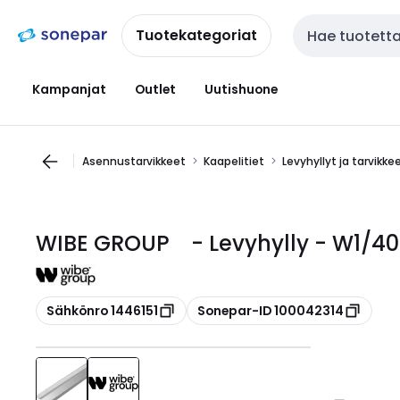
Siirry
Siirry
navigointiin
sisältöön
Tuotekategoriat
Haku
Kampanjat
Outlet
Uutishuone
Asennustarvikkeet
Kaapelitiet
Levyhyllyt ja tarvikke
WIBE GROUP - Levyhylly - W1/40
Kopioi
Kopioi
Sähkönro 1446151
Sonepar-ID 100042314