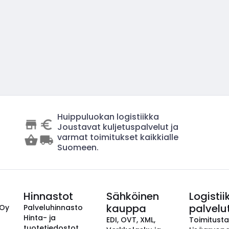
Huippuluokan logistiikka
Joustavat kuljetuspalvelut ja
varmat toimitukset kaikkialle
Suomeen.
Hinnastot
Sähköinen
Logistii
kauppa
palvelu
 Oy
Palveluhinnasto
Hinta- ja
EDI, OVT, XML,
Toimitust
tuotetiedostot