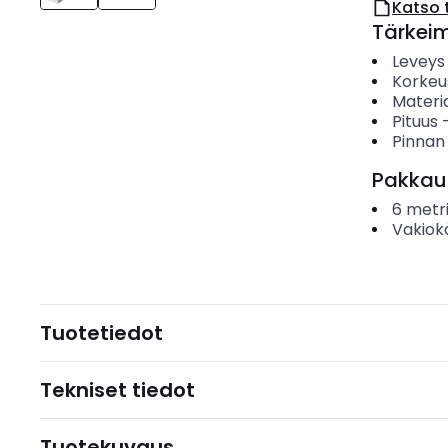
Katso 
Tärkei
Leveys
Korkeu
Materia
Pituus
Pinnan
Pakkau
6
metr
Vakiok
Tuotetiedot
Tekniset tiedot
Tuotekuvaus