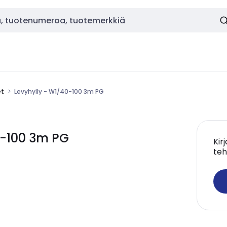
et
Levyhylly - W1/40-100 3m PG
-100 3m PG
Kir
teh