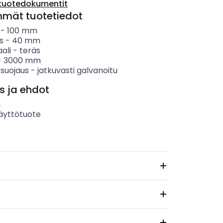
tuotedokumentit
mmät tuotetiedot
-
100
mm
s
-
40
mm
ali
-
teräs
-
3000
mm
 suojaus
-
jatkuvasti galvanoitu
s ja ehdot
i
äyttötuote