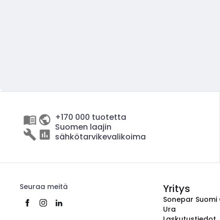
+170 000 tuotetta
Suomen laajin
sähkötarvikevalikoima
Seuraa meitä
Yritys
Sonepar Suomi
Ura
Laskutustiedot