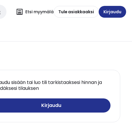
Etsi myymälä
Tule asiakkaaksi
Kirjaudu
jaudu sisään tai luo tili tarkistaaksesi hinnan ja
däksesi tilauksen
Kirjaudu