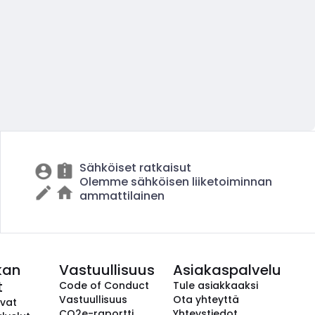
Sähköiset ratkaisut
Olemme sähköisen liiketoiminnan
ammattilainen
kan
Vastuullisuus
Asiakaspalvelu
t
Code of Conduct
Tule asiakkaaksi
Vastuullisuus
Ota yhteyttä
avat
CO2e-raportti
Yhteystiedot