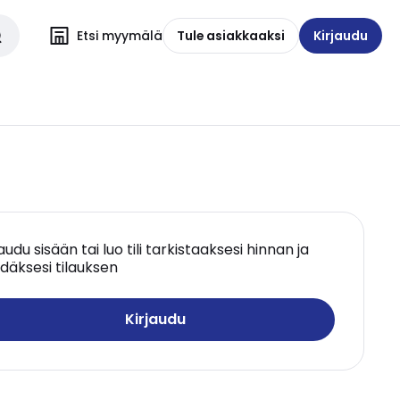
Etsi myymälä
Tule asiakkaaksi
Kirjaudu
jaudu sisään tai luo tili tarkistaaksesi hinnan ja
däksesi tilauksen
Kirjaudu