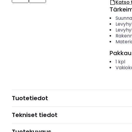
Katso 
Tärkei
Suunn
Levyhy
Levyhyl
Rakenn
Materia
Pakkau
1
kpl
Vakiok
Tuotetiedot
Tekniset tiedot
Tuotekuvaus