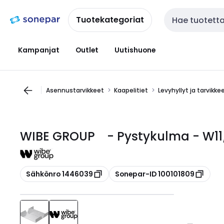
Siirry
Siirry
navigointiin
sisältöön
Tuotekategoriat
Haku
Kampanjat
Outlet
Uutishuone
Asennustarvikkeet
Kaapelitiet
Levyhyllyt ja tarvikke
WIBE GROUP - Pystykulma - W11
Kopioi
Kopioi
Sähkönro 1446039
Sonepar-ID 100101809