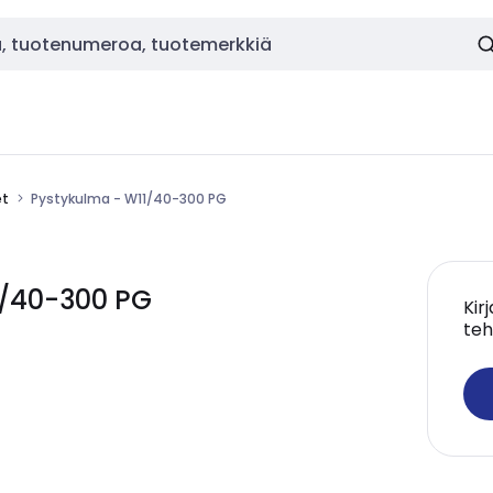
et
Pystykulma - W11/40-300 PG
/40-300 PG
Kir
teh