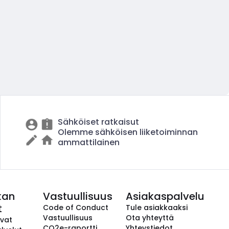
Sähköiset ratkaisut
Olemme sähköisen liiketoiminnan
ammattilainen
kan
Vastuullisuus
Asiakaspalvelu
t
Code of Conduct
Tule asiakkaaksi
Vastuullisuus
Ota yhteyttä
avat
CO2e-raportti
Yhteystiedot