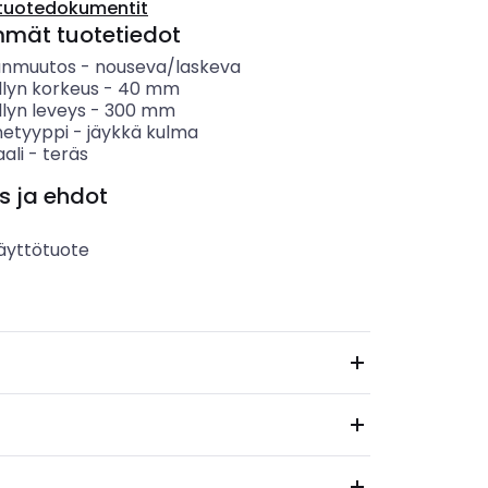
tuotedokumentit
mmät tuotetiedot
anmuutos
-
nouseva/laskeva
llyn korkeus
-
40
mm
lyn leveys
-
300
mm
etyyppi
-
jäykkä kulma
ali
-
teräs
s ja ehdot
äyttötuote