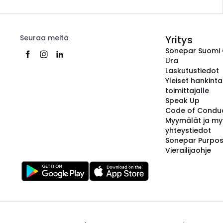
Seuraa meitä
Yritys
Sonepar Suomi
Ura
Laskutustiedot
Yleiset hankint
toimittajalle
Speak Up
Code of Condu
Myymälät ja my
yhteystiedot
Sonepar Purpo
Vierailijaohje