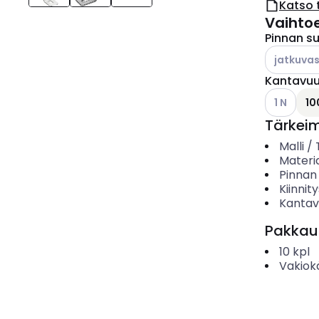
Katso 
Vaihto
Pinnan s
Katso käyt
jatkuvas
Kantavu
Katso käyt
1 N
10
Tärkei
Malli /
Materia
Pinnan
Kiinnit
Kantav
Pakkau
10
kpl
Vakiok