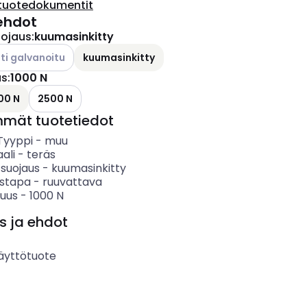
tuotedokumentit
ehdot
uojaus
:
kuumasinkitty
ettävissä olevat vaihtoehdot
ti galvanoitu
kuumasinkitty
us
:
1000 N
ettävissä olevat vaihtoehdot
00 N
2500 N
mmät tuotetiedot
 Tyyppi
-
muu
ali
-
teräs
 suojaus
-
kuumasinkitty
ystapa
-
ruuvattava
uus
-
1000
N
s ja ehdot
äyttötuote