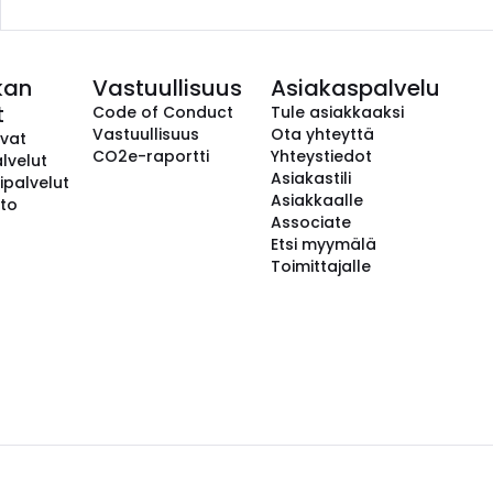
kan
Vastuullisuus
Asiakaspalvelu
t
Code of Conduct
Tule asiakkaaksi
Vastuullisuus
Ota yhteyttä
avat
CO2e-raportti
Yhteystiedot
lvelut
Asiakastili
ipalvelut
Asiakkaalle
to
Associate
Etsi myymälä
Toimittajalle