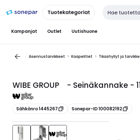
Siirry
Siirry
navigointiin
sisältöön
Tuotekategoriat
Haku
Kampanjat
Outlet
Uutishuone
Asennustarvikkeet
Kaapelitiet
Tikashyllyt ja tarvikk
WIBE GROUP - Seinäkannake - 1
Kopioi
Kopioi
Sähkönro 1445267
Sonepar-ID 100082192