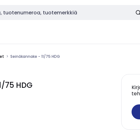
eet
Seinäkannake - 11/75 HDG
1/75 HDG
Kir
teh