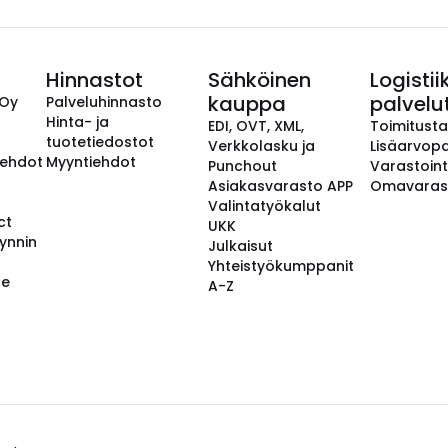
Hinnastot
Sähköinen
Logistii
kauppa
palvelu
 Oy
Palveluhinnasto
Hinta- ja
EDI, OVT, XML,
Toimitust
tuotetiedostot
Verkkolasku ja
Lisäarvopa
aehdot
Myyntiehdot
Punchout
Varastoint
Asiakasvarasto APP
Omavaras
Valintatyökalut
ct
UKK
ynnin
Julkaisut
Yhteistyökumppanit
se
A-Z