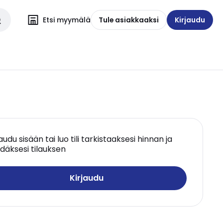
Etsi myymälä
Tule asiakkaaksi
Kirjaudu
jaudu sisään tai luo tili tarkistaaksesi hinnan ja
däksesi tilauksen
Kirjaudu