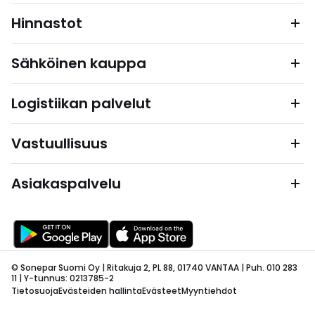
Hinnastot
Sähköinen kauppa
Logistiikan palvelut
Vastuullisuus
Asiakaspalvelu
© Sonepar Suomi Oy | Ritakuja 2, PL 88, 01740 VANTAA | Puh. 010 283
11 | Y-tunnus: 0213785-2
Tietosuoja
Evästeiden hallinta
Evästeet
Myyntiehdot