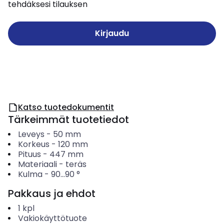
tehdäksesi tilauksen
Kirjaudu
Katso tuotedokumentit
Tärkeimmät tuotetiedot
Leveys
-
50
mm
Korkeus
-
120
mm
Pituus
-
447
mm
Materiaali
-
teräs
Kulma
-
90...90
°
Pakkaus ja ehdot
1
kpl
Vakiokäyttötuote