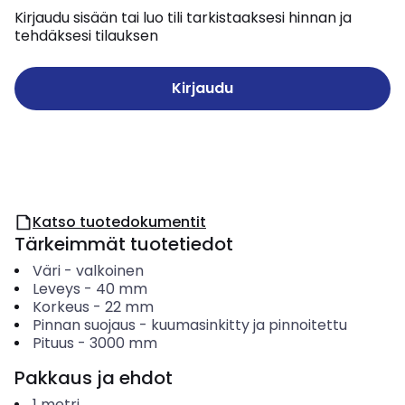
Kirjaudu sisään tai luo tili tarkistaaksesi hinnan ja
tehdäksesi tilauksen
Kirjaudu
Katso tuotedokumentit
Tärkeimmät tuotetiedot
Väri
-
valkoinen
Leveys
-
40
mm
Korkeus
-
22
mm
Pinnan suojaus
-
kuumasinkitty ja pinnoitettu
Pituus
-
3000
mm
Pakkaus ja ehdot
1
metri