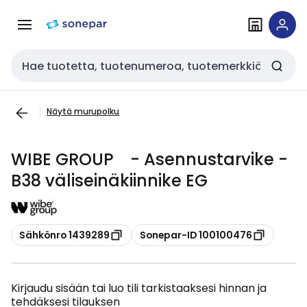
Siirry
Siirry
navigointiin
sisältöön
Haku
Näytä murupolku
WIBE GROUP - Asennustarvike -
B38 väliseinäkiinnike EG
Kopioi
Kopioi
Sähkönro 1439289
Sonepar-ID 100100476
Kirjaudu sisään tai luo tili tarkistaaksesi hinnan ja
tehdäksesi tilauksen