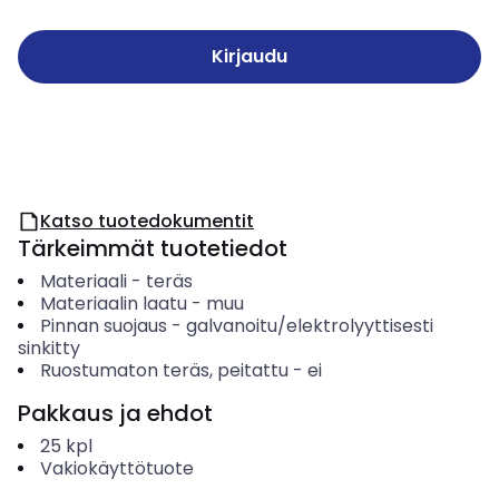
Kirjaudu
Katso tuotedokumentit
Tärkeimmät tuotetiedot
Materiaali
-
teräs
Materiaalin laatu
-
muu
Pinnan suojaus
-
galvanoitu/elektrolyyttisesti
sinkitty
Ruostumaton teräs, peitattu
-
ei
Pakkaus ja ehdot
25
kpl
Vakiokäyttötuote