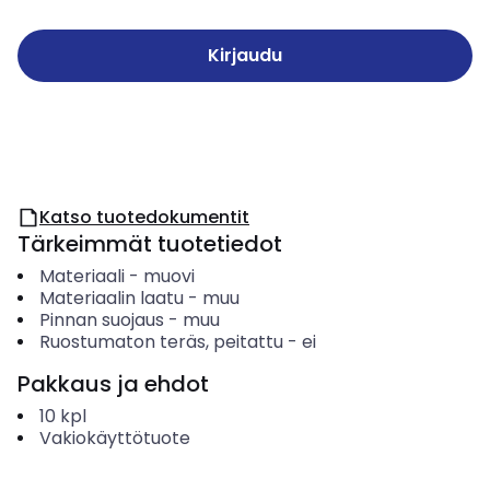
Kirjaudu
Katso tuotedokumentit
Tärkeimmät tuotetiedot
Materiaali
-
muovi
Materiaalin laatu
-
muu
Pinnan suojaus
-
muu
Ruostumaton teräs, peitattu
-
ei
Pakkaus ja ehdot
10
kpl
Vakiokäyttötuote