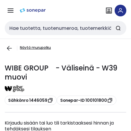
Siirry
Siirry
navigointiin
sisältöön
Haku
Näytä murupolku
WIBE GROUP - Väliseinä - W39
muovi
Kopioi
Kopioi
Sähkönro 1446059
Sonepar-ID 100101800
Kirjaudu sisään tai luo tili tarkistaaksesi hinnan ja
tehdäksesi tilauksen