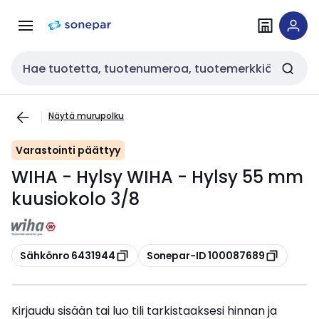
Siirry
Siirry
navigointiin
sisältöön
Haku
Näytä murupolku
Varastointi päättyy
WIHA - Hylsy WIHA - Hylsy 55 mm
kuusiokolo 3/8
Kopioi
Kopioi
Sähkönro 6431944
Sonepar-ID 100087689
Kirjaudu sisään tai luo tili tarkistaaksesi hinnan ja