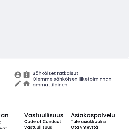
Sähköiset ratkaisut
Olemme sähköisen liiketoiminnan
ammattilainen
kan
Vastuullisuus
Asiakaspalvelu
t
Code of Conduct
Tule asiakkaaksi
Vastuullisuus
Ota yhteyttä
avat