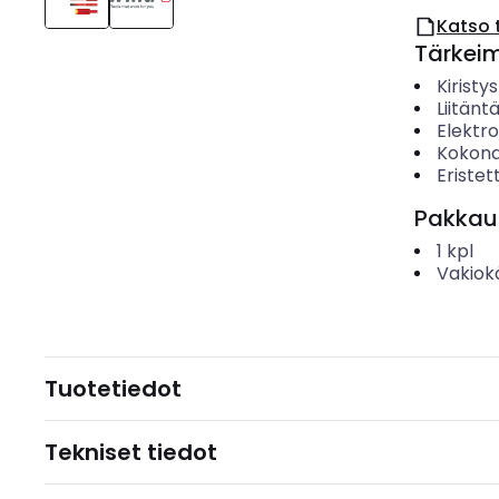
Katso 
Tärkei
Kirist
Liitänt
Elektr
Kokona
Eristet
Pakkau
1
kpl
Vakiok
Tuotetiedot
Tekniset tiedot