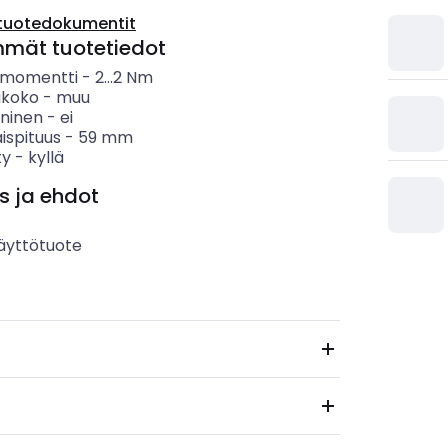
tuotedokumentit
mmät tuotetiedot
ysmomentti
-
2...2
Nm
äkoko
-
muu
oninen
-
ei
ispituus
-
59
mm
ty
-
kyllä
s ja ehdot
äyttötuote