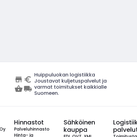
Huippuluokan logistiikka
Joustavat kuljetuspalvelut ja
varmat toimitukset kaikkialle
Suomeen.
Hinnastot
Sähköinen
Logistii
kauppa
palvelu
 Oy
Palveluhinnasto
Hinta- ja
EDI, OVT, XML,
Toimitust