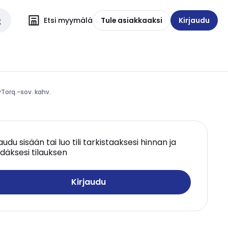
Etsi myymälä
Tule asiakkaaksi
Kirjaudu
Torq.-sov. kahv.
jaudu sisään tai luo tili tarkistaaksesi hinnan ja
däksesi tilauksen
Kirjaudu