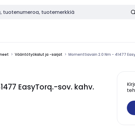
ineet
Vääntötyökalut ja -sarjat
Momenttiavain 2.0 Nm - 41477 Easy
Kir
1477 EasyTorq.-sov. kahv.
teh