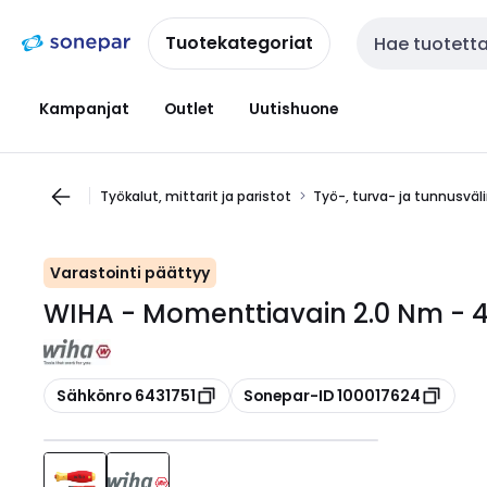
Siirry
Siirry
navigointiin
sisältöön
Tuotekategoriat
Haku
Kampanjat
Outlet
Uutishuone
Työkalut, mittarit ja paristot
Työ-, turva- ja tunnusväl
Varastointi päättyy
WIHA - Momenttiavain 2.0 Nm - 4
Kopioi
Kopioi
Sähkönro 6431751
Sonepar-ID 100017624