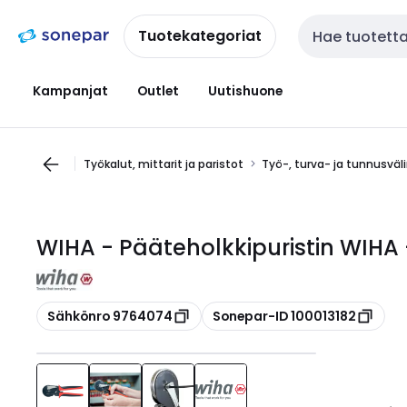
Siirry
Siirry
navigointiin
sisältöön
Tuotekategoriat
Haku
Kampanjat
Outlet
Uutishuone
Työkalut, mittarit ja paristot
Työ-, turva- ja tunnusväl
WIHA - Pääteholkkipuristin WIHA 
Kopioi
Kopioi
Sähkönro 9764074
Sonepar-ID 100013182