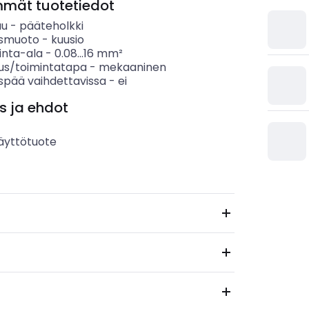
mmät tuotetiedot
uu
-
pääteholkki
usmuoto
-
kuusio
inta-ala
-
0.08...16
mm²
us/toimintatapa
-
mekaaninen
uspää vaihdettavissa
-
ei
s ja ehdot
äyttötuote