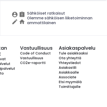
Sähköiset ratkaisut
Olemme sähköisen liiketoiminnan
ammattilainen
kan
Vastuullisuus
Asiakaspalvelu
t
Code of Conduct
Tule asiakkaaksi
Vastuullisuus
Ota yhteyttä
avat
CO2e-raportti
Yhteystiedot
lvelut
Asiakastili
ipalvelut
Asiakkaalle
to
Associate
Etsi myymälä
Toimittajalle