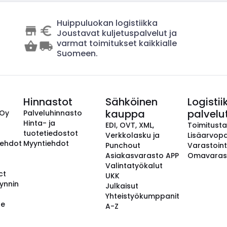
Huippuluokan logistiikka
Joustavat kuljetuspalvelut ja
varmat toimitukset kaikkialle
Suomeen.
Hinnastot
Sähköinen
Logistii
kauppa
palvelu
 Oy
Palveluhinnasto
Hinta- ja
EDI, OVT, XML,
Toimitust
tuotetiedostot
Verkkolasku ja
Lisäarvopa
aehdot
Myyntiehdot
Punchout
Varastoint
Asiakasvarasto APP
Omavaras
Valintatyökalut
ct
UKK
ynnin
Julkaisut
Yhteistyökumppanit
se
A-Z