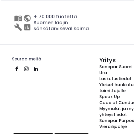
+170 000 tuotetta
Suomen laajin
sähkötarvikevalikoima
Seuraa meitä
Yritys
Sonepar Suomi
Ura
Laskutustiedot
Yleiset hankint
toimittajalle
Speak Up
Code of Condu
Myymälät ja my
yhteystiedot
Sonepar Purpo
Vierailijaohje