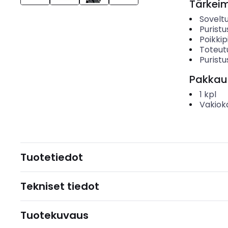
Tärkei
Sovelt
Purist
Poikkip
Toteut
Purist
Pakkau
1
kpl
Vakiok
Tuotetiedot
Tekniset tiedot
Tuotekuvaus