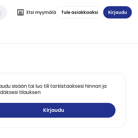
Etsi myymälä
Tule asiakkaaksi
Kirjaudu
jaudu sisään tai luo tili tarkistaaksesi hinnan ja
däksesi tilauksen
Kirjaudu