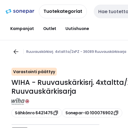
Siirry
Siirry
navigointiin
sisältöön
Tuotekategoriat
Haku
Kampanjat
Outlet
Uutishuone
Ruuvauskärkisrj. 4xtaltta/2xPZ - 36089 Ruuvauskärkisarja
Varastointi päättyy
WIHA - Ruuvauskärkisrj. 4xtaltta
Ruuvauskärkisarja
Kopioi
Kopioi
Sähkönro 6421475
Sonepar-ID 100076902