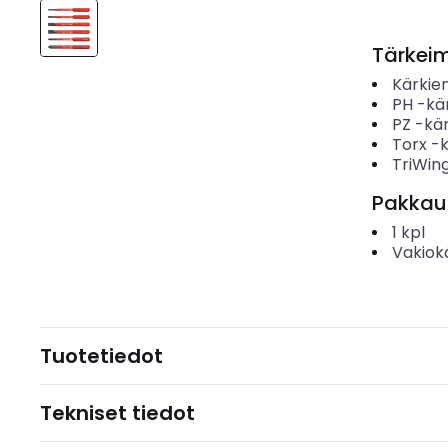
Tärkei
Kärkie
PH -kä
PZ -kä
Torx -
TriWin
Pakkau
1
kpl
Vakiok
Tuotetiedot
Tekniset tiedot