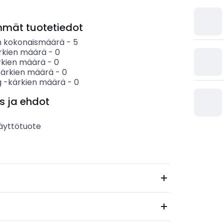
mmät tuotetiedot
n kokonaismäärä
-
5
rkien määrä
-
0
rkien määrä
-
0
kärkien määrä
-
0
g -kärkien määrä
-
0
s ja ehdot
äyttötuote