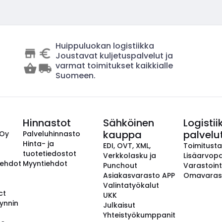
Huippuluokan logistiikka
Joustavat kuljetuspalvelut ja
varmat toimitukset kaikkialle
Suomeen.
Hinnastot
Sähköinen
Logistii
kauppa
palvelu
 Oy
Palveluhinnasto
Hinta- ja
EDI, OVT, XML,
Toimitust
tuotetiedostot
Verkkolasku ja
Lisäarvopa
aehdot
Myyntiehdot
Punchout
Varastoint
Asiakasvarasto APP
Omavaras
Valintatyökalut
ct
UKK
ynnin
Julkaisut
Yhteistyökumppanit