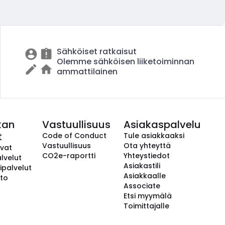
Sähköiset ratkaisut
Olemme sähköisen liiketoiminnan
ammattilainen
kan
Vastuullisuus
Asiakaspalvelu
t
Code of Conduct
Tule asiakkaaksi
Vastuullisuus
Ota yhteyttä
avat
CO2e-raportti
Yhteystiedot
lvelut
Asiakastili
ipalvelut
Asiakkaalle
to
Associate
Etsi myymälä
Toimittajalle