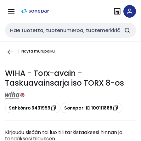
Siirry
Siirry
navigointiin
sisältöön
Haku
Näytä murupolku
WIHA - Torx-avain -
Taskuavainsarja iso TORX 8-os
Kopioi
Kopioi
Sähkönro 6431959
Sonepar-ID 100111888
Kirjaudu sisään tai luo tili tarkistaaksesi hinnan ja
tehdäksesi tilauksen