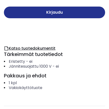
Kirjaudu
Katso tuotedokumentit
Tärkeimmät tuotetiedot
Eristetty
-
ei
Jännitesuojattu 1000 V
-
ei
Pakkaus ja ehdot
1
kpl
Vakiokäyttötuote