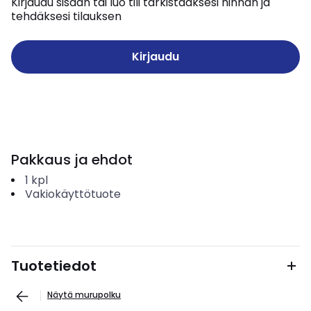
Kirjaudu sisään tai luo tili tarkistaaksesi hinnan ja
tehdäksesi tilauksen
Kirjaudu
Pakkaus ja ehdot
1
kpl
Vakiokäyttötuote
Tuotetiedot
Näytä murupolku