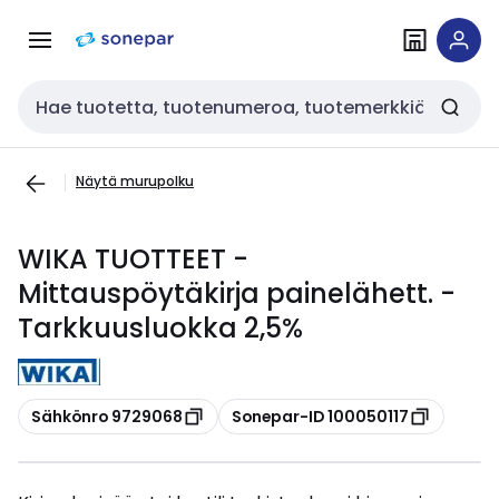
Siirry
Siirry
navigointiin
sisältöön
Haku
Näytä murupolku
WIKA TUOTTEET -
Mittauspöytäkirja painelähett. -
Tarkkuusluokka 2,5%
Kopioi
Kopioi
Sähkönro 9729068
Sonepar-ID 100050117