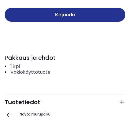
Kirjaudu
Pakkaus ja ehdot
1
kpl
Vakiokäyttötuote
Tuotetiedot
Näytä murupolku