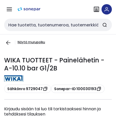
Siirry
Siirry
navigointiin
sisältöön
Haku
Näytä murupolku
WIKA TUOTTEET - Painelähetin -
A-10.10 bar G1/2B
Kopioi
Kopioi
Sähkönro 9729047
Sonepar-ID 100030193
Kirjaudu sisään tai luo tili tarkistaaksesi hinnan ja
tehdäksesi tilauksen