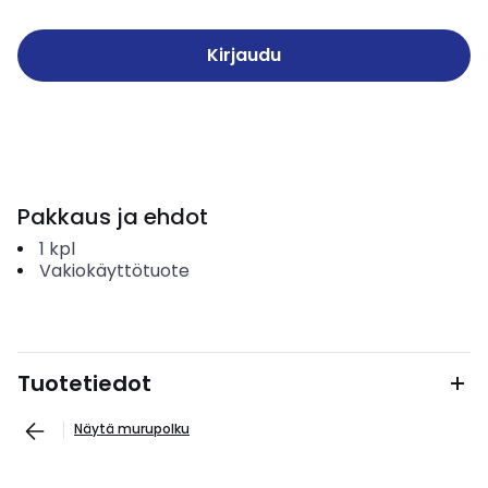
Kirjaudu
Pakkaus ja ehdot
1
kpl
Vakiokäyttötuote
Tuotetiedot
Näytä murupolku