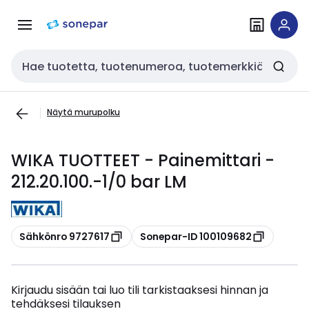
Siirry
Siirry
navigointiin
sisältöön
Haku
Näytä murupolku
WIKA TUOTTEET - Painemittari -
212.20.100.-1/0 bar LM
Kopioi
Kopioi
Sähkönro 9727617
Sonepar-ID 100109682
Kirjaudu sisään tai luo tili tarkistaaksesi hinnan ja
tehdäksesi tilauksen