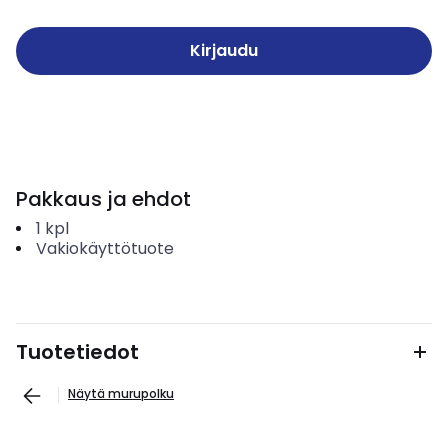
Kirjaudu
Pakkaus ja ehdot
1
kpl
Vakiokäyttötuote
Tuotetiedot
Näytä murupolku