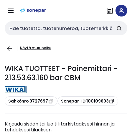
Siirry
Siirry
navigointiin
sisältöön
Haku
Näytä murupolku
WIKA TUOTTEET - Painemittari -
213.53.63.160 bar CBM
Kopioi
Kopioi
Sähkönro 9727697
Sonepar-ID 100109693
Kirjaudu sisään tai luo tili tarkistaaksesi hinnan ja
tehdäksesi tilauksen