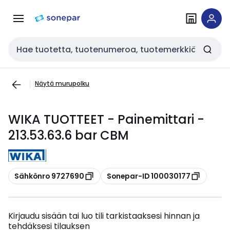
Siirry
Siirry
navigointiin
sisältöön
Haku
Näytä murupolku
WIKA TUOTTEET - Painemittari -
213.53.63.6 bar CBM
Kopioi
Kopioi
Sähkönro 9727690
Sonepar-ID 100030177
Kirjaudu sisään tai luo tili tarkistaaksesi hinnan ja
tehdäksesi tilauksen