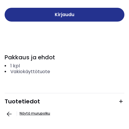
Kirjaudu
Pakkaus ja ehdot
1
kpl
Vakiokäyttötuote
Tuotetiedot
Näytä murupolku