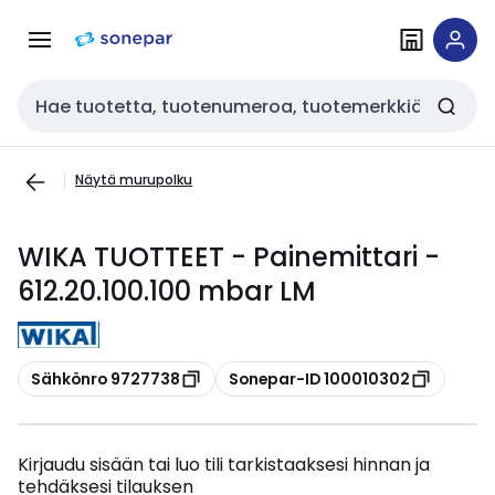
Siirry
Siirry
navigointiin
sisältöön
Haku
Näytä murupolku
WIKA TUOTTEET - Painemittari -
612.20.100.100 mbar LM
Kopioi
Kopioi
Sähkönro 9727738
Sonepar-ID 100010302
Kirjaudu sisään tai luo tili tarkistaaksesi hinnan ja
tehdäksesi tilauksen