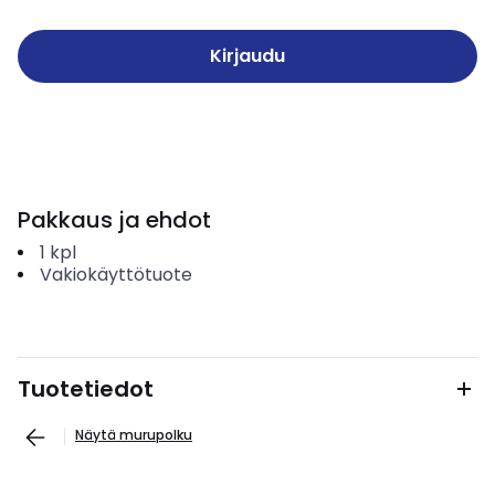
Kirjaudu
Pakkaus ja ehdot
1
kpl
Vakiokäyttötuote
Tuotetiedot
Näytä murupolku