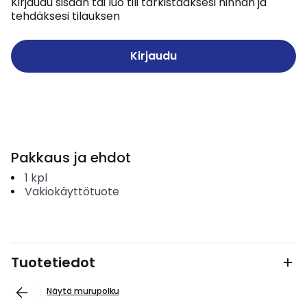
Kirjaudu sisään tai luo tili tarkistaaksesi hinnan ja
tehdäksesi tilauksen
Kirjaudu
Pakkaus ja ehdot
1
kpl
Vakiokäyttötuote
Tuotetiedot
Näytä murupolku