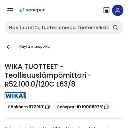
Siirry
Siirry
navigointiin
sisältöön
Haku
Näytä murupolku
WIKA TUOTTEET -
Teollisuuslämpömittari -
R52.100.0/120C L63/8
Kopioi
Kopioi
Sähkönro 9729101
Sonepar-ID 100089751