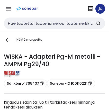
Siirry
Siirry
navigointiin
sisältöön
Haku
Näytä murupolku
WISKA - Adapteri Pg-M metalli -
AMPM Pg29/40
Kopioi
Kopioi
Sähkönro 1705437
Sonepar-ID 100110221
Kirjaudu sisään tai luo tili tarkistaaksesi hinnan ja
tehdäksesi tilauksen