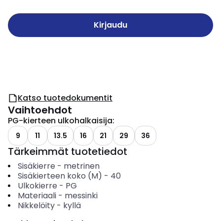
Kirjaudu
Katso tuotedokumentit
Vaihtoehdot
PG-kierteen ulkohalkaisija
:
9
11
13.5
16
21
29
36
Tärkeimmät tuotetiedot
Sisäkierre
-
metrinen
Sisäkierteen koko (M)
-
40
Ulkokierre
-
PG
Materiaali
-
messinki
Nikkelöity
-
kyllä