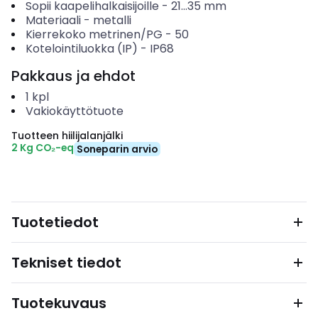
Sopii kaapelihalkaisijoille
-
21...35
mm
Materiaali
-
metalli
Kierrekoko metrinen/PG
-
50
Kotelointiluokka (IP)
-
IP68
Pakkaus ja ehdot
1
kpl
Vakiokäyttötuote
Tuotteen hiilijalanjälki
2 Kg CO₂-eq
Soneparin arvio
Tuotetiedot
Tekniset tiedot
Tuotekuvaus