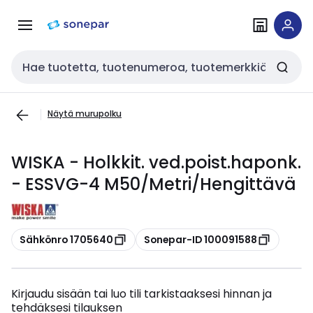
Siirry
Siirry
navigointiin
sisältöön
Haku
Näytä murupolku
WISKA - Holkkit. ved.poist.haponk.
- ESSVG-4 M50/Metri/Hengittävä
Kopioi
Kopioi
Sähkönro 1705640
Sonepar-ID 100091588
Kirjaudu sisään tai luo tili tarkistaaksesi hinnan ja
tehdäksesi tilauksen