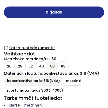
Kirjaudu
Katso tuotedokumentit
Vaihtoehdot
Kierrekoko metrinen/PG
:
50
20
25
32
40
50
63
Materiaalin laatu
:
haponkestävä teräs 316 (V4A)
haponkestävä teräs 316 (V4A)
messinki
ruostumaton teräs 303 (1.4305)
Tärkeimmät tuotetiedot
Kierre
-
metrinen