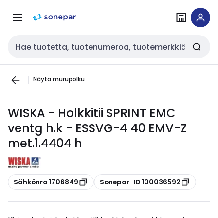
Siirry
Siirry
navigointiin
sisältöön
Haku
Näytä murupolku
WISKA - Holkkitii SPRINT EMC
ventg h.k - ESSVG-4 40 EMV-Z
met.1.4404 h
Kopioi
Kopioi
Sähkönro 1706849
Sonepar-ID 100036592