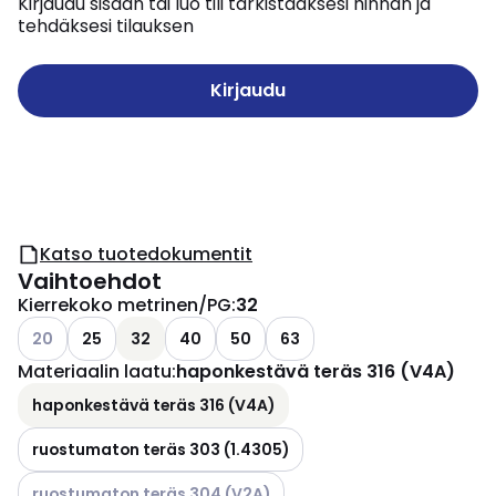
Kirjaudu sisään tai luo tili tarkistaaksesi hinnan ja
tehdäksesi tilauksen
Kirjaudu
Katso tuotedokumentit
Vaihtoehdot
Kierrekoko metrinen/PG
:
32
Katso käytettävissä olevat vaihtoehdot
20
25
32
40
50
63
Materiaalin laatu
:
haponkestävä teräs 316 (V4A)
haponkestävä teräs 316 (V4A)
ruostumaton teräs 303 (1.4305)
Katso käytettävissä olevat vaihtoehdot
ruostumaton teräs 304 (V2A)