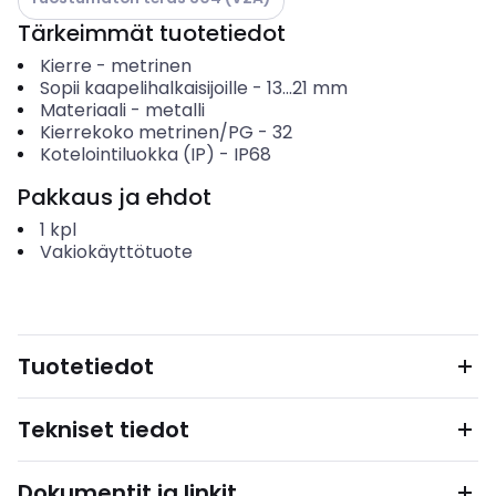
Tärkeimmät tuotetiedot
Kierre
-
metrinen
Sopii kaapelihalkaisijoille
-
13...21
mm
Materiaali
-
metalli
Kierrekoko metrinen/PG
-
32
Kotelointiluokka (IP)
-
IP68
Pakkaus ja ehdot
1
kpl
Vakiokäyttötuote
Tuotetiedot
Tekniset tiedot
Dokumentit ja linkit