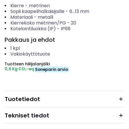
Kierre
-
metrinen
Sopii kaapelihalkaisijoille
-
6...13
mm
Materiaali
-
metalli
Kierrekoko metrinen/PG
-
20
Kotelointiluokka (IP)
-
IP68
Pakkaus ja ehdot
1
kpl
Vakiokäyttötuote
Tuotteen hiilijalanjälki
0,6 Kg CO₂-eq
Soneparin arvio
Tuotetiedot
Tekniset tiedot