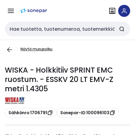
Siirry
Siirry
navigointiin
sisältöön
Haku
Näytä murupolku
WISKA - Holkkitiiv SPRINT EMC
ruostum. - ESSKV 20 LT EMV-Z
metri 1.4305
Kopioi
Kopioi
Sähkönro 1706791
Sonepar-ID 100096103