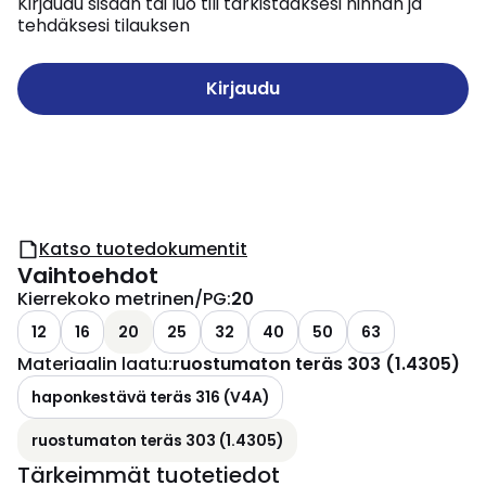
Kirjaudu sisään tai luo tili tarkistaaksesi hinnan ja
tehdäksesi tilauksen
Kirjaudu
Katso tuotedokumentit
Vaihtoehdot
Kierrekoko metrinen/PG
:
20
12
16
20
25
32
40
50
63
Materiaalin laatu
:
ruostumaton teräs 303 (1.4305)
haponkestävä teräs 316 (V4A)
ruostumaton teräs 303 (1.4305)
Tärkeimmät tuotetiedot