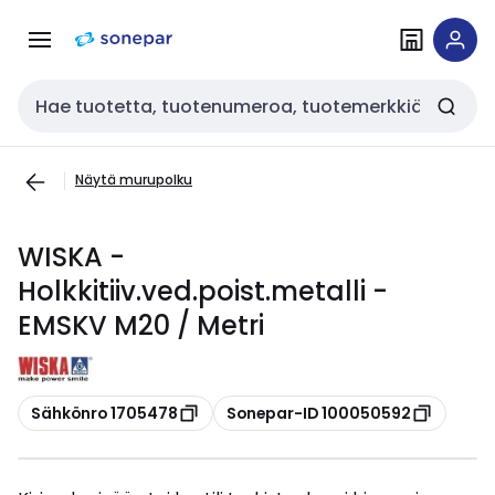
Siirry
Siirry
navigointiin
sisältöön
Haku
Näytä murupolku
WISKA -
Holkkitiiv.ved.poist.metalli -
EMSKV M20 / Metri
Kopioi
Kopioi
Sähkönro 1705478
Sonepar-ID 100050592