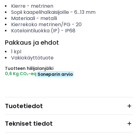
Kierre
-
metrinen
Sopii kaapelihalkaisijoille
-
6...13
mm
Materiaali
-
metalli
Kierrekoko metrinen/PG
-
20
Kotelointiluokka (IP)
-
IP68
Pakkaus ja ehdot
1
kpl
Vakiokäyttötuote
Tuotteen hiilijalanjälki
0,6 Kg CO₂-eq
Soneparin arvio
Tuotetiedot
Tekniset tiedot