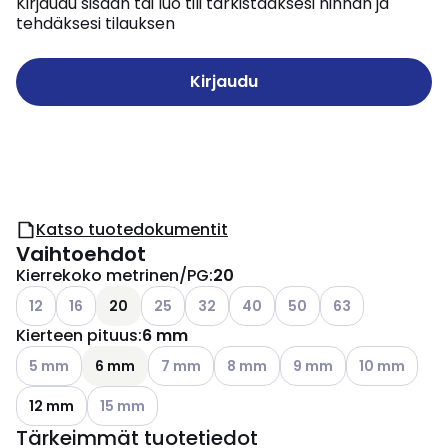
Kirjaudu sisään tai luo tili tarkistaaksesi hinnan ja
tehdäksesi tilauksen
Kirjaudu
Katso tuotedokumentit
Vaihtoehdot
Kierrekoko metrinen/PG
:
20
Katso käytettävissä olevat vaihtoehdot
Katso käytettävissä olevat vaihtoehdot
Katso käytettävissä olevat vaihtoehdot
Katso käytettävissä olevat vaihtoehd
Katso käytettävissä olevat vai
Katso käytettävissä ole
Katso käytettävis
12
16
20
25
32
40
50
63
Kierteen pituus
:
6 mm
Katso käytettävissä olevat vaihtoehdot
Katso käytettävissä olevat vaihtoehdot
Katso käytettävissä olevat vaiht
Katso käytettävissä ole
Katso käytettä
5 mm
6 mm
7 mm
8 mm
9 mm
10 mm
Katso käytettävissä olevat vaihtoehdot
12 mm
15 mm
Tärkeimmät tuotetiedot