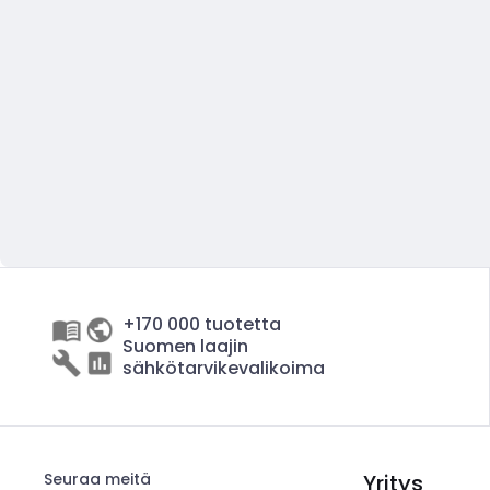
+170 000 tuotetta
Suomen laajin
sähkötarvikevalikoima
Seuraa meitä
Yritys