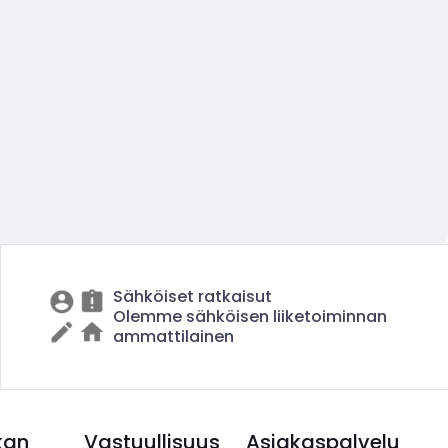
Sähköiset ratkaisut
Olemme sähköisen liiketoiminnan
ammattilainen
kan
Vastuullisuus
Asiakaspalvelu