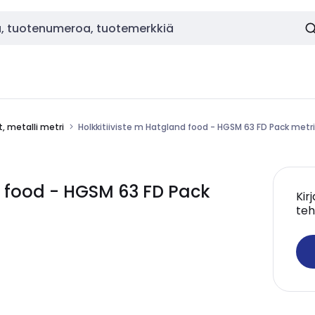
t, metalli metri
Holkkitiiviste m Hatgland food - HGSM 63 FD Pack metri
d food - HGSM 63 FD Pack
Kir
teh