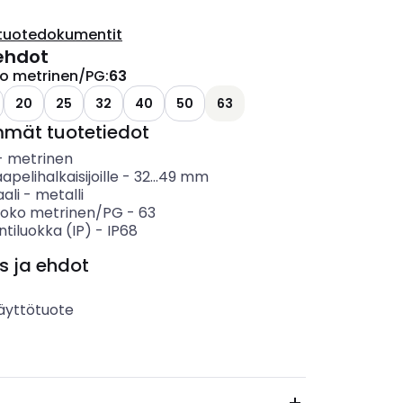
tuotedokumentit
ehdot
ko metrinen/PG
:
63
20
25
32
40
50
63
mmät tuotetiedot
-
metrinen
apelihalkaisijoille
-
32...49
mm
ali
-
metalli
koko metrinen/PG
-
63
ntiluokka (IP)
-
IP68
s ja ehdot
äyttötuote