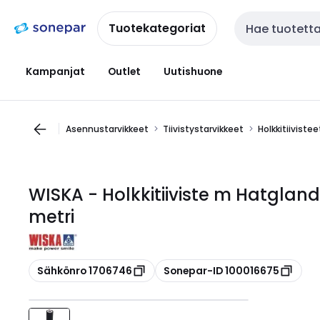
Siirry
Siirry
navigointiin
sisältöön
Tuotekategoriat
Haku
Kampanjat
Outlet
Uutishuone
Asennustarvikkeet
Tiivistystarvikkeet
Holkkitiivistee
WISKA - Holkkitiiviste m Hatglan
metri
Kopioi
Kopioi
Sähkönro 1706746
Sonepar-ID 100016675