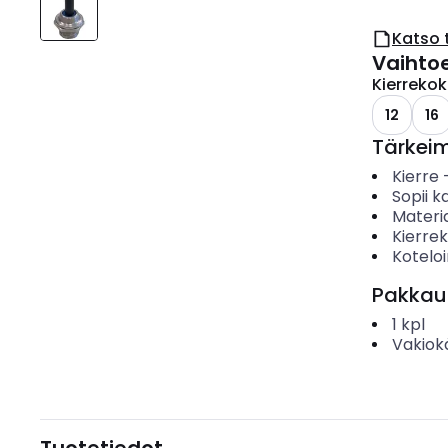
Katso 
Vaihto
Kierreko
12
16
Tärkei
Kierre
Sopii ka
Materia
Kierre
Koteloi
Pakkau
1
kpl
Vakiok