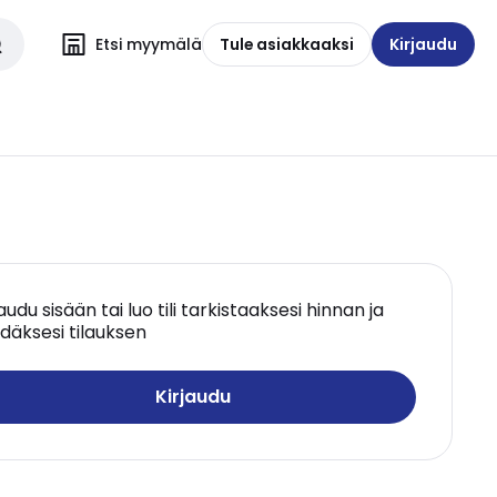
Etsi myymälä
Tule asiakkaaksi
Kirjaudu
jaudu sisään tai luo tili tarkistaaksesi hinnan ja
däksesi tilauksen
Kirjaudu