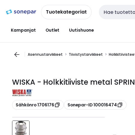
Siirry
Siirry
navigointiin
sisältöön
Tuotekategoriat
Haku
Kampanjat
Outlet
Uutishuone
Asennustarvikkeet
Tiivistystarvikkeet
Holkkitiivistee
WISKA - Holkkitiiviste metal SPRIN
Kopioi
Kopioi
Sähkönro 1706176
Sonepar-ID 100016474