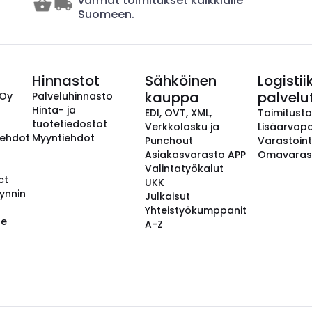
varmat toimitukset kaikkialle
Suomeen.
Hinnastot
Sähköinen
Logistii
kauppa
palvelu
 Oy
Palveluhinnasto
Hinta- ja
EDI, OVT, XML,
Toimitust
tuotetiedostot
Verkkolasku ja
Lisäarvopa
aehdot
Myyntiehdot
Punchout
Varastoint
Asiakasvarasto APP
Omavaras
Valintatyökalut
ct
UKK
ynnin
Julkaisut
Yhteistyökumppanit
se
A-Z