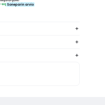
ilijalanjälki
₂-eq
Soneparin arvio