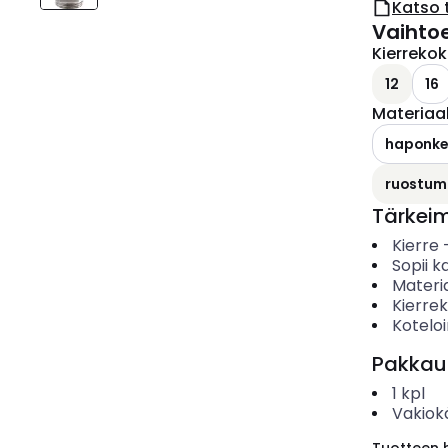
Katso 
Vaihto
Kierreko
12
16
Materiaal
haponkes
ruostuma
Tärkei
Kierre
Sopii ka
Materia
Kierre
Koteloi
Pakkau
1
kpl
Vakiok