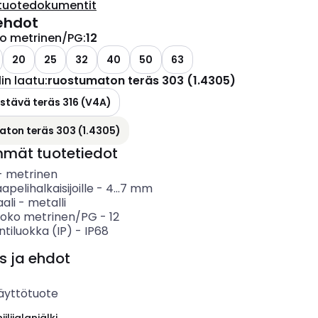
tuotedokumentit
ehdot
ko metrinen/PG
:
12
20
25
32
40
50
63
in laatu
:
ruostumaton teräs 303 (1.4305)
tävä teräs 316 (V4A)
ton teräs 303 (1.4305)
mmät tuotetiedot
-
metrinen
apelihalkaisijoille
-
4...7
mm
ali
-
metalli
koko metrinen/PG
-
12
ntiluokka (IP)
-
IP68
s ja ehdot
äyttötuote