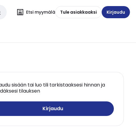
Etsi myymälä
Tule asiakkaaksi
Kirjaudu
jaudu sisään tai luo tili tarkistaaksesi hinnan ja
däksesi tilauksen
Kirjaudu