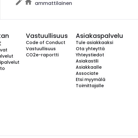
ammattilainen
kan
Vastuullisuus
Asiakaspalvelu
t
Code of Conduct
Tule asiakkaaksi
Vastuullisuus
Ota yhteyttä
avat
CO2e-raportti
Yhteystiedot
lvelut
Asiakastili
ipalvelut
Asiakkaalle
to
Associate
Etsi myymälä
Toimittajalle