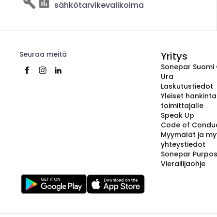
sähkötarvikevalikoima
Seuraa meitä
Yritys
Sonepar Suomi
Ura
Laskutustiedot
Yleiset hankint
toimittajalle
Speak Up
Code of Condu
Myymälät ja my
yhteystiedot
Sonepar Purpo
Vierailijaohje