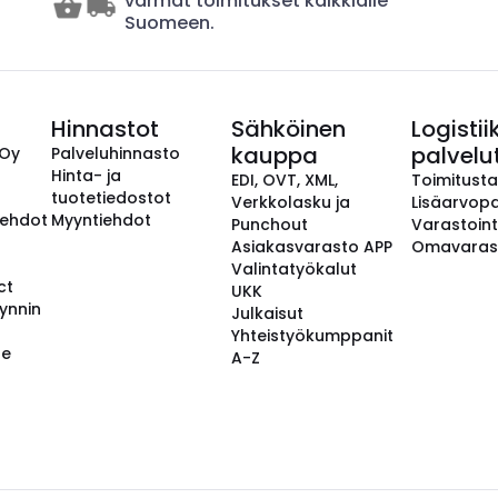
varmat toimitukset kaikkialle
Suomeen.
Hinnastot
Sähköinen
Logistii
kauppa
palvelu
 Oy
Palveluhinnasto
Hinta- ja
EDI, OVT, XML,
Toimitust
tuotetiedostot
Verkkolasku ja
Lisäarvopa
aehdot
Myyntiehdot
Punchout
Varastoint
Asiakasvarasto APP
Omavaras
Valintatyökalut
ct
UKK
ynnin
Julkaisut
Yhteistyökumppanit
se
A-Z