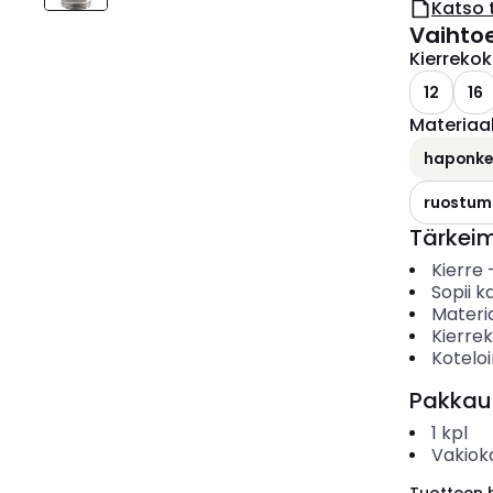
Katso 
Vaihto
Kierreko
12
16
Materiaal
haponkes
ruostuma
Tärkei
Kierre
Sopii ka
Materia
Kierre
Koteloi
Pakkau
1
kpl
Vakiok