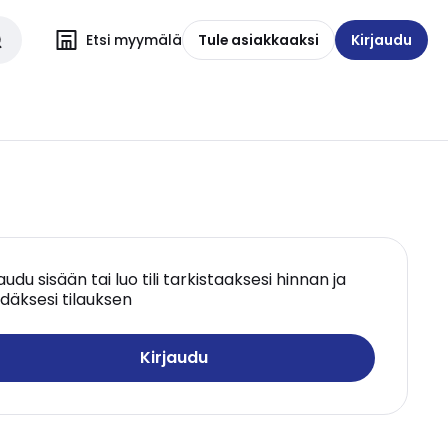
Etsi myymälä
Tule asiakkaaksi
Kirjaudu
jaudu sisään tai luo tili tarkistaaksesi hinnan ja
däksesi tilauksen
Kirjaudu