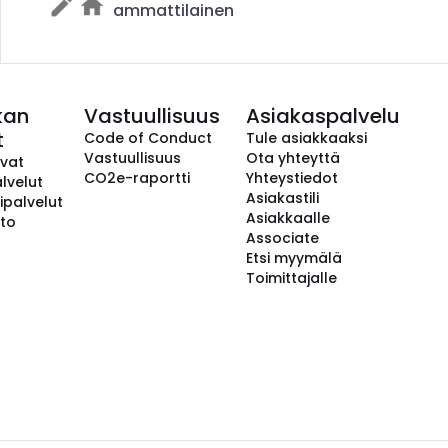
ammattilainen
kan
Vastuullisuus
Asiakaspalvelu
t
Code of Conduct
Tule asiakkaaksi
Vastuullisuus
Ota yhteyttä
avat
CO2e-raportti
Yhteystiedot
lvelut
Asiakastili
ipalvelut
Asiakkaalle
to
Associate
Etsi myymälä
Toimittajalle