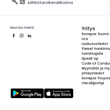
sähkötarvikevalikoima
Seuraa meitä
Yritys
Sonepar Suomi
Ura
Laskutustiedot
Yleiset hankint
toimittajalle
Speak Up
Code of Condu
Myymälät ja my
yhteystiedot
Sonepar Purpo
Vierailijaohje