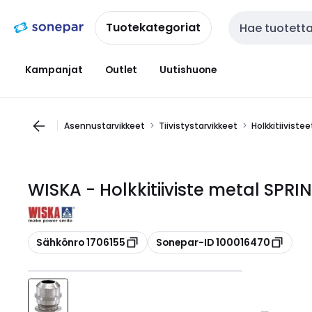
Siirry
Siirry
navigointiin
sisältöön
Tuotekategoriat
Haku
Kampanjat
Outlet
Uutishuone
Asennustarvikkeet
Tiivistystarvikkeet
Holkkitiivistee
WISKA - Holkkitiiviste metal SPRIN
Kopioi
Kopioi
Sähkönro 1706155
Sonepar-ID 100016470