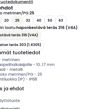
tuotedokumentit
ehdot
ko metrinen/PG
:
25
20
25
32
40
50
63
in laatu
:
haponkestävä teräs 316 (V4A)
tävä teräs 316 (V4A)
ton teräs 303 (1.4305)
mmät tuotetiedot
-
metrinen
apelihalkaisijoille
-
10...17
mm
ali
-
metalli
koko metrinen/PG
-
25
ntiluokka (IP)
-
IP68
s ja ehdot
äyttötuote