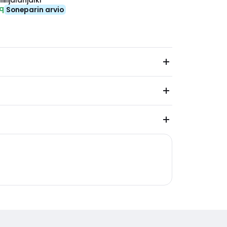
ilijalanjälki
eq
Soneparin arvio