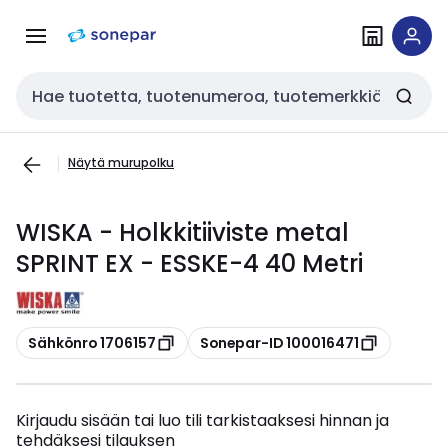
Siirry
Siirry
navigointiin
sisältöön
Haku
Näytä murupolku
WISKA - Holkkitiiviste metal
SPRINT EX - ESSKE-4 40 Metri
Kopioi
Kopioi
Sähkönro 1706157
Sonepar-ID 100016471
Kirjaudu sisään tai luo tili tarkistaaksesi hinnan ja
tehdäksesi tilauksen