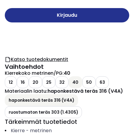
Kirjaudu
Katso tuotedokumentit
Vaihtoehdot
Kierrekoko metrinen/PG
:
40
12
16
20
25
32
40
50
63
Materiaalin laatu
:
haponkestävä teräs 316 (V4A)
haponkestävä teräs 316 (V4A)
ruostumaton teräs 303 (1.4305)
Tärkeimmät tuotetiedot
Kierre
-
metrinen