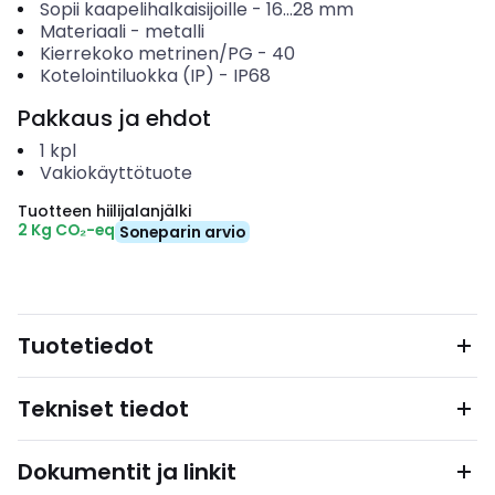
Sopii kaapelihalkaisijoille
-
16...28
mm
Materiaali
-
metalli
Kierrekoko metrinen/PG
-
40
Kotelointiluokka (IP)
-
IP68
Pakkaus ja ehdot
1
kpl
Vakiokäyttötuote
Tuotteen hiilijalanjälki
2 Kg CO₂-eq
Soneparin arvio
Tuotetiedot
Tekniset tiedot
Dokumentit ja linkit