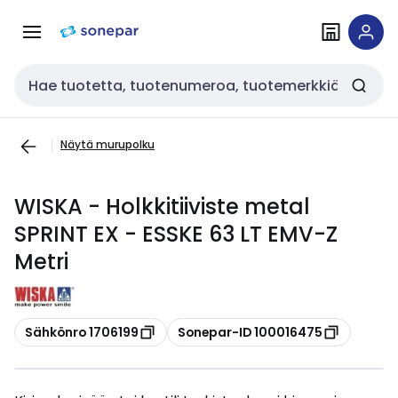
Siirry
Siirry
navigointiin
sisältöön
Haku
Näytä murupolku
WISKA - Holkkitiiviste metal
SPRINT EX - ESSKE 63 LT EMV-Z
Metri
Kopioi
Kopioi
Sähkönro 1706199
Sonepar-ID 100016475