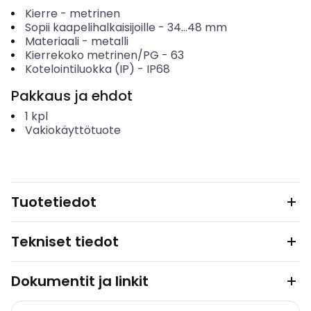
Kierre
-
metrinen
Sopii kaapelihalkaisijoille
-
34...48
mm
Materiaali
-
metalli
Kierrekoko metrinen/PG
-
63
Kotelointiluokka (IP)
-
IP68
Pakkaus ja ehdot
1
kpl
Vakiokäyttötuote
Tuotetiedot
Tekniset tiedot
Dokumentit ja linkit