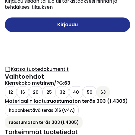
Kirjaudu sisään tai luo tili tarkistaaksesi hinnan ja
tehdäksesi tilauksen
Kirjaudu
Katso tuotedokumentit
Vaihtoehdot
Kierrekoko metrinen/PG
:
63
12
16
20
25
32
40
50
63
Materiaalin laatu
:
ruostumaton teräs 303 (1.4305)
haponkestävä teräs 316 (V4A)
ruostumaton teräs 303 (1.4305)
Tärkeimmät tuotetiedot