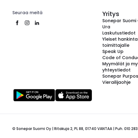
Seuraa meitä
Yritys
Sonepar Suomi
Ura
Laskutustiedot
Yleiset hankint
toimittajalle
Speak Up
Code of Condu
Myymälät ja my
yhteystiedot
Sonepar Purpo
Vierailijaohje
© Sonepar Suomi Oy | Ritakuja 2, PL 88, 01740 VANTAA | Puh. 010 283