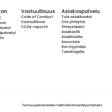
kan
Vastuullisuus
Asiakaspalvelu
t
Code of Conduct
Tule asiakkaaksi
Vastuullisuus
Ota yhteyttä
avat
CO2e-raportti
Yhteystiedot
lvelut
Asiakastili
ipalvelut
Asiakkaalle
to
Associate
Etsi myymälä
Toimittajalle
Tietosuoja
Evästeiden hallinta
Evästeet
Myyntiehdot