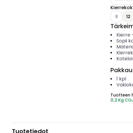
Kierreko
Katso käyt
8
12
Tärkei
Kierre
Sopii ka
Materia
Kierre
Koteloi
Pakkau
1
kpl
Vakiok
Tuotteen hi
0,2 Kg CO
Tuotetiedot