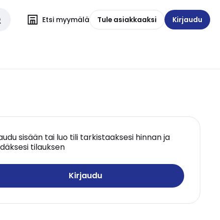
Etsi myymälä
Tule asiakkaaksi
Kirjaudu
jaudu sisään tai luo tili tarkistaaksesi hinnan ja
däksesi tilauksen
Kirjaudu