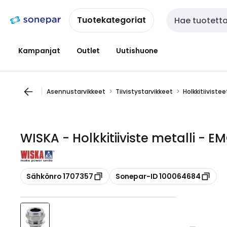
Siirry
Siirry
navigointiin
sisältöön
Tuotekategoriat
Haku
Kampanjat
Outlet
Uutishuone
Asennustarvikkeet
Tiivistystarvikkeet
Holkkitiivistee
WISKA - Holkkitiiviste metalli - 
Kopioi
Kopioi
Sähkönro 1707357
Sonepar-ID 100064684