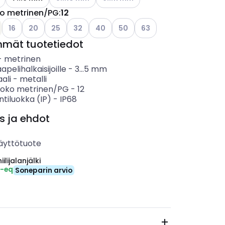
ko metrinen/PG
:
12
ettävissä olevat vaihtoehdot
Katso käytettävissä olevat vaihtoehdot
Katso käytettävissä olevat vaihtoehdot
Katso käytettävissä olevat vaihtoehdot
Katso käytettävissä olevat vaihtoehdot
Katso käytettävissä olevat vaihtoehdo
Katso käytettävissä olevat vaih
Katso käytettävissä olev
16
20
25
32
40
50
63
mmät tuotetiedot
-
metrinen
apelihalkaisijoille
-
3...5
mm
ali
-
metalli
koko metrinen/PG
-
12
ntiluokka (IP)
-
IP68
s ja ehdot
äyttötuote
ilijalanjälki
₂-eq
Soneparin arvio