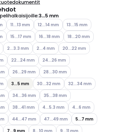
tuotedokumentit
ehdot
elihalkaisijoille
:
3...5 mm
ettävissä olevat vaihtoehdot
Katso käytettävissä olevat vaihtoehdot
Katso käytettävissä olevat vaihtoehdot
Katso käytettävissä olevat vaiht
mm
11...13 mm
12...14 mm
13...15 mm
ettävissä olevat vaihtoehdot
Katso käytettävissä olevat vaihtoehdot
Katso käytettävissä olevat vaihtoehdot
Katso käytettävissä olevat vaiht
mm
15...17 mm
16...18 mm
18...20 mm
Katso käytettävissä olevat vaihtoehdot
Katso käytettävissä olevat vaihtoehdot
Katso käytettävissä olevat vaihtoe
2...3.3 mm
2...4 mm
20...22 mm
ettävissä olevat vaihtoehdot
Katso käytettävissä olevat vaihtoehdot
Katso käytettävissä olevat vaihtoehdot
mm
22...24 mm
24...26 mm
ettävissä olevat vaihtoehdot
Katso käytettävissä olevat vaihtoehdot
Katso käytettävissä olevat vaihtoehdot
 mm
26...29 mm
28...30 mm
ettävissä olevat vaihtoehdot
Katso käytettävissä olevat vaihtoehdot
Katso käytettävissä olevat vaih
mm
3...5 mm
30...32 mm
32...34 mm
ettävissä olevat vaihtoehdot
Katso käytettävissä olevat vaihtoehdot
Katso käytettävissä olevat vaihtoehdot
 mm
34...36 mm
35...38 mm
ettävissä olevat vaihtoehdot
Katso käytettävissä olevat vaihtoehdot
Katso käytettävissä olevat vaihtoehdot
Katso käytettävissä olevat va
 mm
38...41 mm
4...5.3 mm
4...6 mm
ettävissä olevat vaihtoehdot
Katso käytettävissä olevat vaihtoehdot
Katso käytettävissä olevat vaihtoehdot
mm
44...47 mm
47...49 mm
5...7 mm
ettävissä olevat vaihtoehdot
Katso käytettävissä olevat vaihtoehdot
Katso käytettävissä olevat vaihtoeh
7...9 mm
8...10 mm
9...11 mm