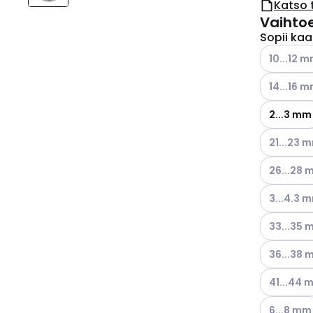
Katso 
Vaihto
Sopii kaap
Katso käyt
10...12 
Katso käyt
14...16 
2...3 mm
Katso käyt
21...23 
Katso käyt
26...28
Katso käyt
3...4.3 
Katso käyt
33...35
Katso käyt
36...38
Katso käyt
41...44 
Katso käyt
6...8 mm