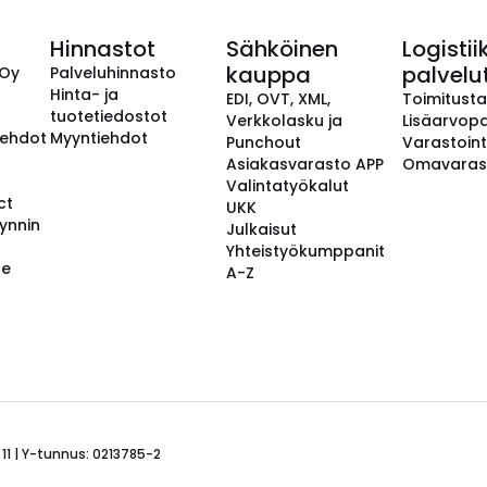
Hinnastot
Sähköinen
Logistii
kauppa
palvelu
 Oy
Palveluhinnasto
Hinta- ja
EDI, OVT, XML,
Toimitust
tuotetiedostot
Verkkolasku ja
Lisäarvopa
aehdot
Myyntiehdot
Punchout
Varastoint
Asiakasvarasto APP
Omavaras
Valintatyökalut
ct
UKK
ynnin
Julkaisut
Yhteistyökumppanit
se
A-Z
 11 | Y-tunnus: 0213785-2