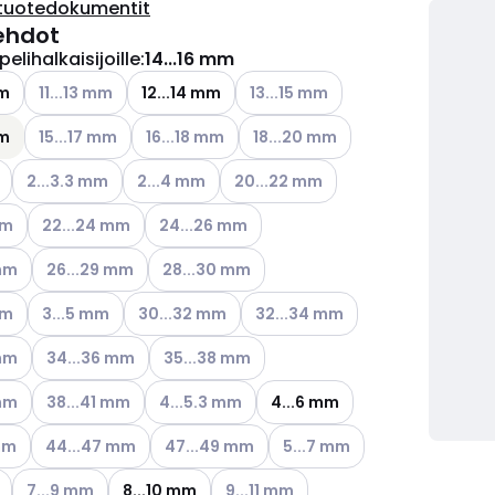
tuotedokumentit
ehdot
elihalkaisijoille
:
14...16 mm
Katso käytettävissä olevat vaihtoehdot
Katso käytettävissä olevat vaiht
mm
11...13 mm
12...14 mm
13...15 mm
Katso käytettävissä olevat vaihtoehdot
Katso käytettävissä olevat vaihtoehdot
Katso käytettävissä olevat vaiht
mm
15...17 mm
16...18 mm
18...20 mm
ettävissä olevat vaihtoehdot
Katso käytettävissä olevat vaihtoehdot
Katso käytettävissä olevat vaihtoehdot
Katso käytettävissä olevat vaihtoe
2...3.3 mm
2...4 mm
20...22 mm
ettävissä olevat vaihtoehdot
Katso käytettävissä olevat vaihtoehdot
Katso käytettävissä olevat vaihtoehdot
mm
22...24 mm
24...26 mm
ettävissä olevat vaihtoehdot
Katso käytettävissä olevat vaihtoehdot
Katso käytettävissä olevat vaihtoehdot
 mm
26...29 mm
28...30 mm
ettävissä olevat vaihtoehdot
Katso käytettävissä olevat vaihtoehdot
Katso käytettävissä olevat vaihtoehdot
Katso käytettävissä olevat vaih
mm
3...5 mm
30...32 mm
32...34 mm
ettävissä olevat vaihtoehdot
Katso käytettävissä olevat vaihtoehdot
Katso käytettävissä olevat vaihtoehdot
 mm
34...36 mm
35...38 mm
ettävissä olevat vaihtoehdot
Katso käytettävissä olevat vaihtoehdot
Katso käytettävissä olevat vaihtoehdot
 mm
38...41 mm
4...5.3 mm
4...6 mm
ettävissä olevat vaihtoehdot
Katso käytettävissä olevat vaihtoehdot
Katso käytettävissä olevat vaihtoehdot
Katso käytettävissä olevat v
mm
44...47 mm
47...49 mm
5...7 mm
Katso käytettävissä olevat vaihtoehdot
Katso käytettävissä olevat vaihtoeh
7...9 mm
8...10 mm
9...11 mm