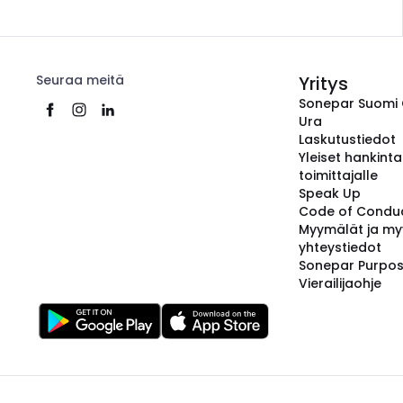
Seuraa meitä
Yritys
Sonepar Suomi
Ura
Laskutustiedot
Yleiset hankint
toimittajalle
Speak Up
Code of Condu
Myymälät ja my
yhteystiedot
Sonepar Purpo
Vierailijaohje