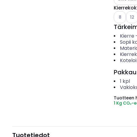
Kierreko
Katso käyt
Kats
8
12
Tärkei
Kierre
Sopii ka
Materia
Kierre
Koteloi
Pakkau
1
kpl
Vakiok
Tuotteen hi
1 Kg CO₂-
Tuotetiedot