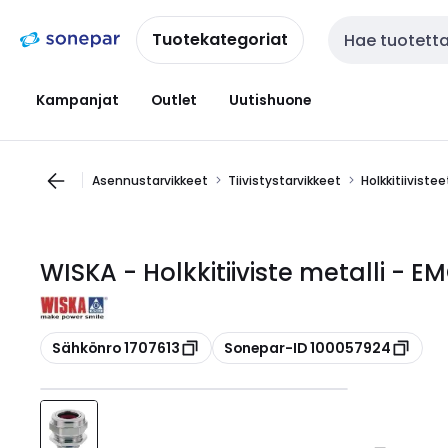
Siirry
Siirry
navigointiin
sisältöön
Tuotekategoriat
Haku
Kampanjat
Outlet
Uutishuone
Asennustarvikkeet
Tiivistystarvikkeet
Holkkitiivistee
WISKA - Holkkitiiviste metalli - 
Kopioi
Kopioi
Sähkönro 1707613
Sonepar-ID 100057924