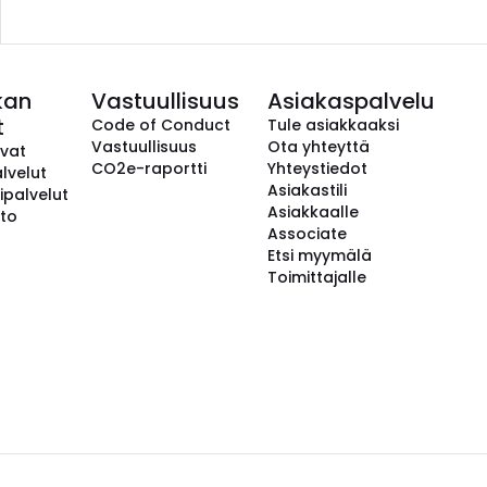
kan
Vastuullisuus
Asiakaspalvelu
t
Code of Conduct
Tule asiakkaaksi
Vastuullisuus
Ota yhteyttä
avat
CO2e-raportti
Yhteystiedot
lvelut
Asiakastili
ipalvelut
Asiakkaalle
to
Associate
Etsi myymälä
Toimittajalle