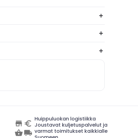
Huippuluokan logistiikka
Joustavat kuljetuspalvelut ja
varmat toimitukset kaikkialle
Suomeen.