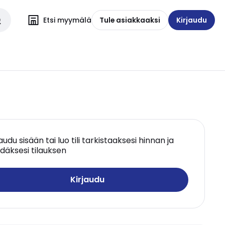
Etsi myymälä
Tule asiakkaaksi
Kirjaudu
jaudu sisään tai luo tili tarkistaaksesi hinnan ja
däksesi tilauksen
Kirjaudu