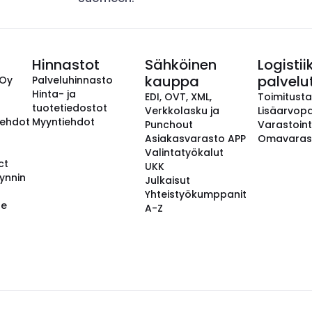
Hinnastot
Sähköinen
Logistii
kauppa
palvelu
 Oy
Palveluhinnasto
Hinta- ja
EDI, OVT, XML,
Toimitust
tuotetiedostot
Verkkolasku ja
Lisäarvopa
aehdot
Myyntiehdot
Punchout
Varastoint
Asiakasvarasto APP
Omavaras
Valintatyökalut
ct
UKK
ynnin
Julkaisut
Yhteistyökumppanit
se
A-Z