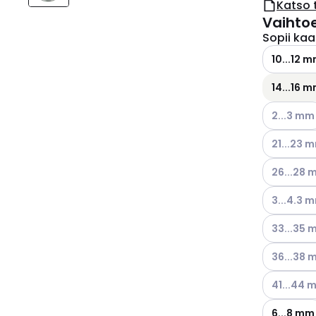
Katso 
Vaihto
Sopii kaap
10...12 
14...16 
Katso käyt
2...3 mm
Katso käyt
21...23 
Katso käyt
26...28
Katso käyt
3...4.3 
Katso käyt
33...35
Katso käyt
36...38
Katso käyt
41...44 
6...8 mm