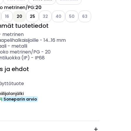
ko metrinen/PG
:
20
ettävissä olevat vaihtoehdot
o käytettävissä olevat vaihtoehdot
Katso käytettävissä olevat vaihtoehdot
Katso käytettävissä olevat vaihtoehdot
Katso käytettävissä olevat vaihtoehdo
Katso käytettävissä olevat vaih
Katso käytettävissä olev
16
20
25
32
40
50
63
mmät tuotetiedot
-
metrinen
apelihalkaisijoille
-
14...16
mm
ali
-
metalli
koko metrinen/PG
-
20
ntiluokka (IP)
-
IP68
s ja ehdot
äyttötuote
ilijalanjälki
eq
Soneparin arvio