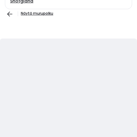
Shotgland
Näytä murupolku