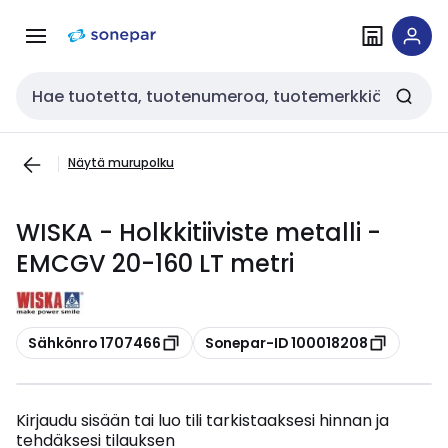
Siirry
Siirry
navigointiin
sisältöön
Haku
Näytä murupolku
WISKA - Holkkitiiviste metalli -
EMCGV 20-160 LT metri
Kopioi
Kopioi
Sähkönro 1707466
Sonepar-ID 100018208
Kirjaudu sisään tai luo tili tarkistaaksesi hinnan ja
tehdäksesi tilauksen